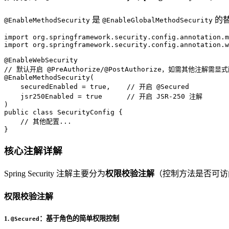
是
的
@EnableMethodSecurity
@EnableGlobalMethodSecurity
import
import
 org.springframework.security.config.annotation.w
@EnableWebSecurity
// 默认开启 @PreAuthorize/@PostAuthorize，如需其他注解需显
@EnableMethodSecurity(
    securedEnabled = true,    // 开启 @Secured
    jsr250Enabled = true      // 开启 JSR-250 注解
)
public
class
SecurityConfig
 {

// 其他配置...
}
核心注解详解
Spring Security 注解主要分为
权限校验注解
（控制方法是否可访
权限校验注解
1.
：基于角色的简单权限控制
@Secured