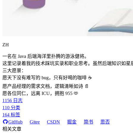
ZH
一名在 Java 后端海洋里扑腾的游泳健将。
这里记录着我的技术踩坑实录和职业思考。虽然后端知识如星
三大愿景：
愿天下没有难写的 bug，只有好喝的咖啡 ☕️
愿产品经理的需求文档，逻辑清晰如诗 📄
愿各位同仁，远离 ICU，拥抱 955 🫶
1156
日志
110
分类
164
标签
GitHub
Gitee
CSDN
掘金
简书
思否
相关文章