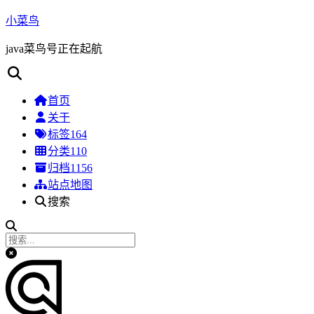
小菜鸟
java菜鸟号正在起航
首页
关于
标签
164
分类
110
归档
1156
站点地图
搜索