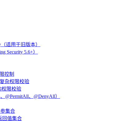
urity（适用于旧版本）
 Security 5.6+）
权限控制
行前的复杂权限校验
行后的权限校验
ed、@PermitAll、@DenyAll）
滤入参集合
过滤返回值集合