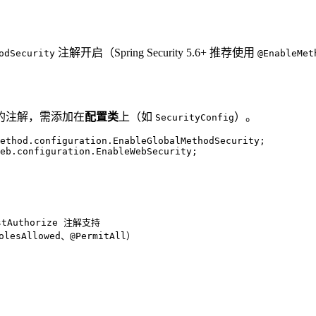
注解开启（Spring Security 5.6+ 推荐使用
odSecurity
@EnableMet
的注解，需添加在
配置类
上（如
）。
SecurityConfig
eb.configuration.EnableWebSecurity;

ostAuthorize 注解支持
olesAllowed、@PermitAll）