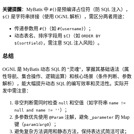
关键提醒
：MyBatis 中
是预编译占位符（防 SQL 注入），
#{}
是字符串拼接（使用 OGNL 解析），需区分两者用途：
${}
传递参数用
（如
）；
#{}
#{username}
动态表名、排序字段用
（如
${}
ORDER BY
，需注意 SQL 注入风险）。
${sortField}
总结
OGNL 是 MyBatis 动态 SQL 的 “灵魂”，掌握其基础语法（属
性导航、集合操作、逻辑运算）和核心场景（条件判断、参数
解析），能大幅提升动态 SQL 的编写效率和灵活性。实际开
发中需注意：
非空判断需同时检查
和空值（如字符串
null
name !=
）；
null and name != ''
多参数优先使用
注解，避免
的 Map
@Param
_parameter
键（
/
）；
param1
arg0
避免复杂方法调用和静态方法，保持表达式简洁可读；