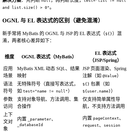
解决方案
：先判断
，再判断长度，
null
test="list != null
。
and list.size() > 0"
OGNL 与 EL 表达式的区别（避免混淆）
新手常将 MyBatis 的 OGNL 与 JSP 的 EL 表达式（
）混
${}
淆，两者核心差异如下：
EL 表达式
维度
OGNL 表达式（MyBatis）
（JSP/Spring）
应用
MyBatis XML 动态 SQL、结果
JSP 页面渲染、Spring
场景
映射
注解（如
）
@Value
语法
无特殊符号（直接写表达式，
包裹（如
${}
符号
如
）
）
test="name != null"
${user.name}
参数
支持对象导航、方法调用、集
仅支持简单属性导
访问
合操作
航，不支持方法调用
上下
内置
、
pageContext
内置
、
_parameter
文对
_databaseId
、
request
session
象