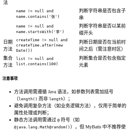
法
判断字符串是否包含子
name != null and
name.contains('张')
串
判断字符串是否以某前
name != null and
name.startsWith('李')
缀开头
createTime != null and
日期
判断日期是否在当前时
createTime.after(new
方法
间之后（需注意时区）
Date())
集合
判断集合是否包含指定
list != null and
list.contains(100)
方法
元素
注意事项
方法调用需遵循 Java 语法，如参数列表需加括号
（
而非
）；
length()
length
避免调用复杂方法（如业务逻辑方法），仅用于简单的
属性处理或判断；
静态方法调用需通过
符号（如
@
），但 MyBatis 中不推荐使
@java.lang.Math@random()