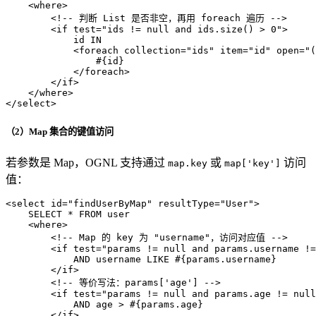
<
where
>
<!-- 判断 List 是否非空，再用 foreach 遍历 -->
<
if
test
=
"ids != null and ids.size() > 0"
>
            id IN

<
foreach
collection
=
"ids"
item
=
"id"
open
=
"(
                #{id}

</
foreach
>
</
if
>
</
where
>
</
select
>
（2）Map 集合的键值访问
若参数是 Map，OGNL 支持通过
或
访问
map.key
map['key']
值：
<
select
id
=
"findUserByMap"
resultType
=
"User"
>
    SELECT * FROM user

<
where
>
<!-- Map 的 key 为 "username"，访问对应值 -->
<
if
test
=
"params != null and params.username !=
            AND username LIKE #{params.username}

</
if
>
<!-- 等价写法：params['age'] -->
<
if
test
=
"params != null and params.age != null
            AND age > #{params.age}

</
if
>