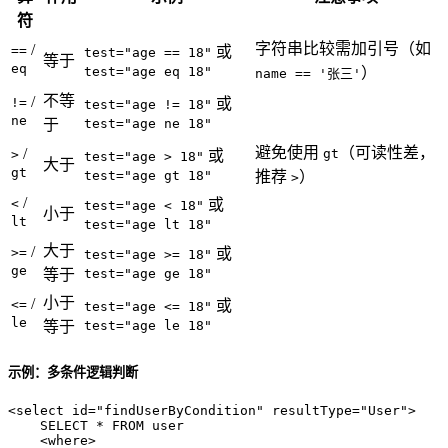
符
字符串比较需加引号（如
/
==
或
test="age == 18"
等于
eq
test="age eq 18"
）
name == '张三'
不等
/
!=
或
test="age != 18"
ne
于
test="age ne 18"
避免使用
（可读性差，
/
gt
>
或
test="age > 18"
大于
gt
test="age gt 18"
推荐
）
>
/
<
或
test="age < 18"
小于
lt
test="age lt 18"
大于
/
>=
或
test="age >= 18"
ge
等于
test="age ge 18"
小于
/
<=
或
test="age <= 18"
le
等于
test="age le 18"
示例：多条件逻辑判断
<
select
id
=
"findUserByCondition"
resultType
=
"User"
>
    SELECT * FROM user

<
where
>