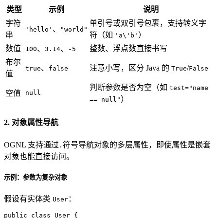
类型
示例
说明
字符
单引号或双引号包裹，支持转义字
、
'hello'
"world"
串
符（如
）
'a\'b'
数值
、
、
整数、浮点数直接书写
100
3.14
-5
布尔
、
注意小写，区分 Java 的
/
true
false
True
False
值
判断参数是否为空（如
test="name
空值
null
）
== null"
2. 对象属性导航
OGNL 支持通过
符号导航对象的多层属性，即使属性是嵌套
.
对象也能直接访问。
示例：参数为复杂对象
假设有实体类
：
User
public
class
User
 {
