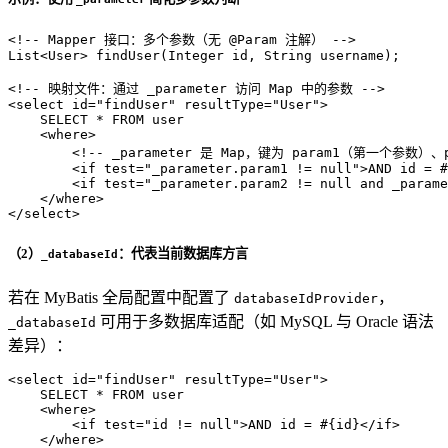
<!-- Mapper 接口：多个参数（无 @Param 注解） -->
List
<
User
>
 findUser(Integer id, String username);

<!-- 映射文件：通过 _parameter 访问 Map 中的参数 -->
<
select
id
=
"findUser"
resultType
=
"User"
>
    SELECT * FROM user

<
where
>
<!-- _parameter 是 Map，键为 param1（第一个参数）
<
if
test
=
"_parameter.param1 != null"
>
AND id = #
<
if
test
=
"_parameter.param2 != null and _parame
</
where
>
</
select
>
（2）
：代表当前数据库方言
_databaseId
若在 MyBatis 全局配置中配置了
，
databaseIdProvider
可用于多数据库适配（如 MySQL 与 Oracle 语法
_databaseId
差异）：
<
select
id
=
"findUser"
resultType
=
"User"
>
    SELECT * FROM user

<
where
>
<
if
test
=
"id != null"
>
AND id = #{id}
</
if
>
</
where
>