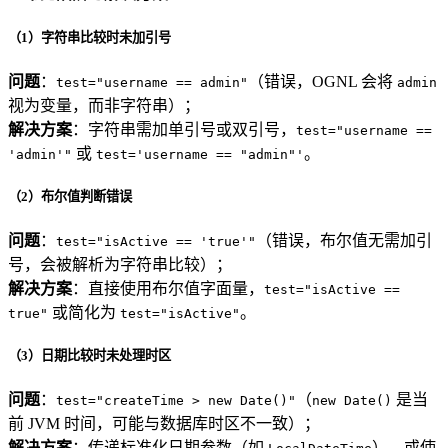
（1）字符串比较时未加引号
问题
：
（错误，OGNL 会将
test="username == admin"
admin
视为变量，而非字符串）；
解决方案
：字符串需加单引号或双引号，
test="username ==
或
。
'admin'"
test='username == "admin"'
（2）布尔值判断错误
问题
：
（错误，布尔值无需加引
test="isActive == 'true'"
号，会被解析为字符串比较）；
解决方案
：直接使用布尔值字面量，
test="isActive ==
或简化为
。
true"
test="isActive"
（3）日期比较时未处理时区
问题
：
（
是当
test="createTime > new Date()"
new Date()
前 JVM 时间，可能与数据库时区不一致）；
解决方案
：传递标准化日期参数（如
），或使