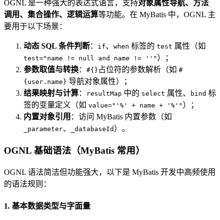
OGNL 是一种强大的表达式语言，支持
对象属性导航、方法
调用、集合操作、逻辑运算
等功能。在 MyBatis 中，OGNL 主
要用于以下场景：
动态 SQL 条件判断
：
、
标签的
属性（如
if
when
test
）；
test="name != null and name != ''"
参数取值与转换
：
占位符的参数解析（如
#{}
#
导航对象属性）；
{user.name}
结果映射与计算
：
中的
属性、
标
resultMap
select
bind
签的变量定义（如
）；
value="'%' + name + '%'"
内置对象引用
：访问 MyBatis 内置参数（如
、
）。
_parameter
_databaseId
OGNL 基础语法（MyBatis 常用）
OGNL 语法简洁但功能强大，以下是 MyBatis 开发中高频使用
的语法规则：
1. 基本数据类型与字面量