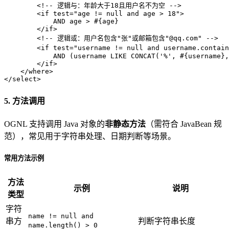
<!-- 逻辑与：年龄大于18且用户名不为空 -->
<
if
test
=
"age != null and age > 18"
>
            AND age > #{age}

</
if
>
<!-- 逻辑或：用户名包含"张"或邮箱包含"@qq.com" -->
<
if
test
=
"username != null and username.contai
            AND (username LIKE CONCAT('%', #{username},
</
if
>
</
where
>
</
select
>
5. 方法调用
OGNL 支持调用 Java 对象的
非静态方法
（需符合 JavaBean 规
范），常见用于字符串处理、日期判断等场景。
常用方法示例
方法
示例
说明
类型
字符
name != null and
串方
判断字符串长度
name.length() > 0