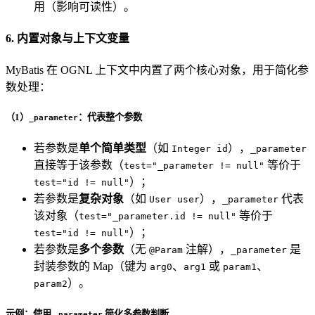
用（影响可读性）。
6. 内置对象与上下文变量
MyBatis 在 OGNL 上下文中内置了两个核心对象，用于简化参
数处理：
（1）
：代表整个参数
_parameter
若参数是
单个简单类型
（如
），
Integer id
_parameter
直接等于该参数（
等价于
test="_parameter != null"
）；
test="id != null"
若参数是
复杂对象
（如
），
代表
User user
_parameter
该对象（
等价于
test="_parameter.id != null"
）；
test="id != null"
若参数是
多个参数
（无
注解），
是
@Param
_parameter
封装参数的 Map（键为
、
或
、
arg0
arg1
param1
）。
param2
示例：使用
简化多参数判断
_parameter