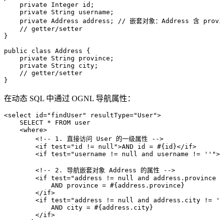
private
 Integer id;

private
 String username;

private
 Address address; 
// 嵌套对象：Address 含 prov
// getter/setter
}

public
class
Address
 {

private
 String province;

private
 String city;

// getter/setter
}
在动态 SQL 中通过 OGNL 导航属性：
<
select
id
=
"findUser"
resultType
=
"User"
>
    SELECT * FROM user

<
where
>
<!-- 1. 直接访问 User 的一级属性 -->
<
if
test
=
"id != null"
>
AND id = #{id}
</
if
>
<
if
test
=
"username != null and username != ''"
>
<!-- 2. 导航嵌套对象 Address 的属性 -->
<
if
test
=
"address != null and address.province 
            AND province = #{address.province}

</
if
>
<
if
test
=
"address != null and address.city != '
            AND city = #{address.city}

</
if
>