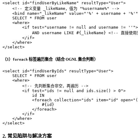
<
select
id
=
"findUserByLikeName"
resultType
=
"User"
>
<!-- 定义变量 _likeName，值为 "%username%" -->
<
bind
name
=
"_likeName"
value
=
"'%' + username + '%'"
    SELECT * FROM user

<
where
>
<
if
test
=
"username != null and username != ''"
>
            AND username LIKE #{_likeName} 
<!-- 直接使用
</
if
>
</
where
>
</
select
>
（3）
标签遍历集合（结合 OGNL 集合判断）
foreach
<
select
id
=
"findUserByIds"
resultType
=
"User"
>
    SELECT * FROM user

<
where
>
<!-- 先判断集合非空，再遍历 -->
<
if
test
=
"ids != null and ids.size() > 0"
>
            id IN

<
foreach
collection
=
"ids"
item
=
"id"
open
=
"(
                #{id}

</
foreach
>
</
if
>
</
where
>
</
select
>
2. 常见陷阱与解决方案