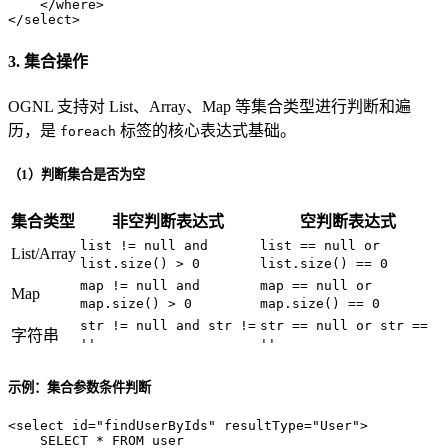
</
where
>
</
select
>
3. 集合操作
OGNL 支持对 List、Array、Map 等集合类型进行判断和遍
历，是
标签的核心表达式基础。
foreach
（1）判断集合是否为空
集合类型
非空判断表达式
空判断表达式
list != null and
list == null or
List/Array
list.size() > 0
list.size() == 0
map != null and
map == null or
Map
map.size() > 0
map.size() == 0
str != null and str !=
str == null or str ==
字符串
''
''
示例：集合参数条件判断
<
select
id
=
"findUserByIds"
resultType
=
"User"
>
    SELECT * FROM user
