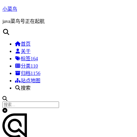
小菜鸟
java菜鸟号正在起航
首页
关于
标签
164
分类
110
归档
1156
站点地图
搜索