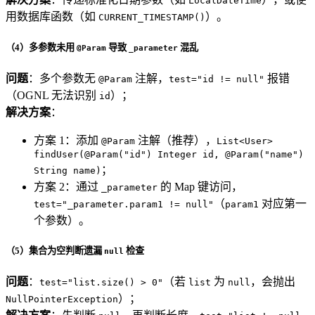
LocalDateTime
用数据库函数（如
）。
CURRENT_TIMESTAMP()
（4）多参数未用
导致
混乱
@Param
_parameter
问题
：多个参数无
注解，
报错
@Param
test="id != null"
（OGNL 无法识别
）；
id
解决方案
：
方案 1：添加
注解（推荐），
@Param
List<User>
findUser(@Param("id") Integer id, @Param("name")
；
String name)
方案 2：通过
的 Map 键访问，
_parameter
（
对应第一
test="_parameter.param1 != null"
param1
个参数）。
（5）集合为空判断遗漏
检查
null
问题
：
（若
为
，会抛出
test="list.size() > 0"
list
null
）；
NullPointerException