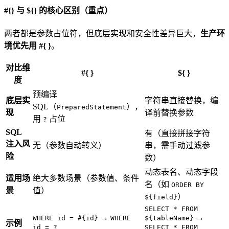
#{} 与 ${} 的核心区别（重点）
两者都是参数占位符，但底层实现和安全性差异巨大，
生产环
境优先用 #{ }
。
对比维
#{ }
${ }
度
预编译
底层实
字符串直接替换，编
SQL（
），
PreparedStatement
现
译前替换参数
用
占位
?
SQL
有（直接拼接字符
注入风
无（参数自动转义）
串，需手动过滤参
险
数）
动态表名、动态字段
适用场
绝大多数场景（参数值、条件
名（如
ORDER BY
景
值）
）
${field}
SELECT * FROM
→
→
WHERE id = #{id}
WHERE
${tableName}
示例
id = ?
SELECT * FROM