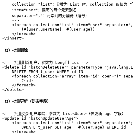
    collection="list"：参数为 List 时，collection 取值为
    item="user"：遍历的每个元素别名
    separator=","：元素间的分隔符（逗号）
    -->
<
foreach
collection
=
"list"
item
=
"user"
separator
=
",
        (#{user.userName}, #{user.age})

</
foreach
>
</
insert
>
（2）批量删除
<!-- 批量删除用户，参数为 Long[] ids -->
<
delete
id
=
"batchDeleteUser"
parameterType
=
"java.lang.L
    DELETE FROM t_user WHERE id IN

<
foreach
collection
=
"array"
item
=
"id"
open
=
"("
sepa
        #{id}

</
foreach
>
</
delete
>
（3）批量更新（动态字段）
<!-- 批量更新用户年龄，参数为 List<User>（仅更新 age 字段） --
<
update
id
=
"batchUpdateUserAge"
>
<
foreach
collection
=
"list"
item
=
"user"
separator
=
";
        UPDATE t_user SET age = #{user.age} WHERE id = 
</
foreach
>