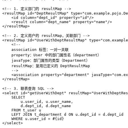
<!-- 1. 定义部门的 resultMap -->
<
resultMap
id
=
"DeptResultMap"
type
=
"com.example.pojo.De
<
id
column
=
"dept_id"
property
=
"id"
/>
<
result
column
=
"dept_name"
property
=
"name"
/>
</
resultMap
>
<!-- 2. 定义用户的 resultMap，关联部门 -->
<
resultMap
id
=
"UserWithDeptResultMap"
type
=
"com.example
<!-- 
    association 标签：一对一关联
    property：User 中的部门属性名（department）
    javaType：部门属性的类型（Department）
    resultMap：复用已定义的 DeptResultMap
    -->
<
association
property
=
"department"
javaType
=
"com.ex
</
resultMap
>
<!-- 3. 联表查询 SQL -->
<
select
id
=
"getUserWithDept"
resultMap
=
"UserWithDeptRes
    SELECT 

        u.user_id, u.user_name, 

        d.dept_id, d.dept_name 

    FROM t_user u

    LEFT JOIN t_department d ON u.dept_id = d.dept_id

</
select
>