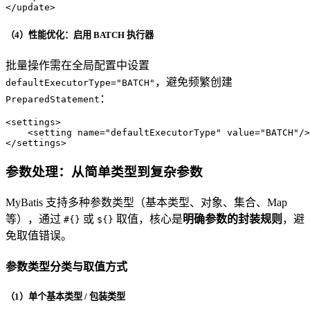
</
update
>
（4）性能优化：启用 BATCH 执行器
批量操作需在全局配置中设置
，避免频繁创建
defaultExecutorType="BATCH"
：
PreparedStatement
<
settings
>
<
setting
name
=
"defaultExecutorType"
value
=
"BATCH"
/>
</
settings
>
参数处理：从简单类型到复杂参数
MyBatis 支持多种参数类型（基本类型、对象、集合、Map
等），通过
或
取值，核心是
明确参数的封装规则
，避
#{}
${}
免取值错误。
参数类型分类与取值方式
（1）单个基本类型 / 包装类型