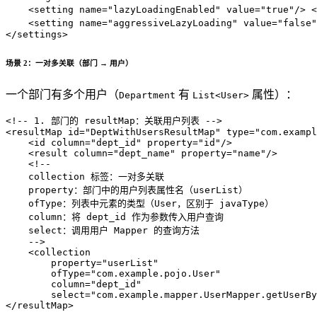
<
setting
name
=
"lazyLoadingEnabled"
value
=
"true"
/>
<
setting
name
=
"aggressiveLazyLoading"
value
=
"false"
</
settings
>
场景 2：一对多关联（部门 → 用户）
一个部门有多个用户（
有
属性）：
Department
List<User>
<!-- 1. 部门的 resultMap：关联用户列表 -->
<
resultMap
id
=
"DeptWithUsersResultMap"
type
=
"com.exampl
<
id
column
=
"dept_id"
property
=
"id"
/>
<
result
column
=
"dept_name"
property
=
"name"
/>
<!-- 
    collection 标签：一对多关联
    property：部门中的用户列表属性名（userList）
    ofType：列表中元素的类型（User，区别于 javaType）
    column：将 dept_id 作为参数传入用户查询
    select：调用用户 Mapper 的查询方法
    -->
<
collection
property
=
"userList"
ofType
=
"com.example.pojo.User"
column
=
"dept_id"
select
=
"com.example.mapper.UserMapper.getUserBy
</
resultMap
>