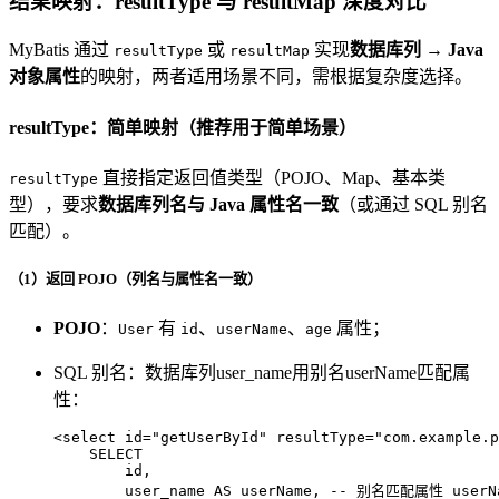
结果映射：resultType 与 resultMap 深度对比
MyBatis 通过
或
实现
数据库列 → Java
resultType
resultMap
对象属性
的映射，两者适用场景不同，需根据复杂度选择。
resultType：简单映射（推荐用于简单场景）
直接指定返回值类型（POJO、Map、基本类
resultType
型），要求
数据库列名与 Java 属性名一致
（或通过 SQL 别名
匹配）。
（1）返回 POJO（列名与属性名一致）
POJO
：
有
、
、
属性；
User
id
userName
age
SQL 别名：数据库列user_name用别名userName匹配属
性：
<
select
id
=
"getUserById"
resultType
=
"com.example.p
    SELECT 

        id, 

        user_name AS userName, -- 别名匹配属性 userNa