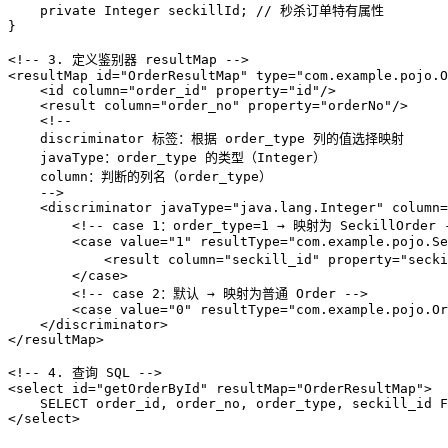
    private Integer seckillId; // 秒杀订单特有属性

}

<!-- 3. 定义鉴别器 resultMap -->
<
resultMap
id
=
"OrderResultMap"
type
=
"com.example.pojo.O
<
id
column
=
"order_id"
property
=
"id"
/>
<
result
column
=
"order_no"
property
=
"orderNo"
/>
<!-- 
    discriminator 标签：根据 order_type 列的值选择映射
    javaType：order_type 的类型（Integer）
    column：判断的列名（order_type）
    -->
<
discriminator
javaType
=
"java.lang.Integer"
column
=
<!-- case 1：order_type=1 → 映射为 SeckillOrder 
<
case
value
=
"1"
resultType
=
"com.example.pojo.Se
<
result
column
=
"seckill_id"
property
=
"secki
</
case
>
<!-- case 2：默认 → 映射为普通 Order -->
<
case
value
=
"0"
resultType
=
"com.example.pojo.Or
</
discriminator
>
</
resultMap
>
<!-- 4. 查询 SQL -->
<
select
id
=
"getOrderById"
resultMap
=
"OrderResultMap"
>
</
select
>