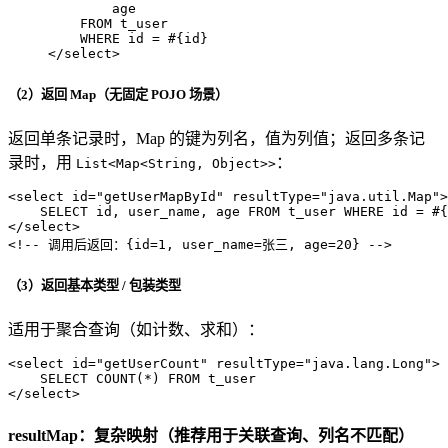
        age 

    FROM t_user 

</
select
>
（2）返回 Map（无固定 POJO 场景）
返回单条记录时，Map 的键为列名，值为列值；返回多条记
录时，用
：
List<Map<String, Object>>
<
select
id
=
"getUserMapById"
resultType
=
"java.util.Map"
>
</
select
>
<!-- 调用后返回：{id=1, user_name=张三, age=20} -->
（3）返回基本类型 / 包装类型
适用于聚合查询（如计数、求和）：
<
select
id
=
"getUserCount"
resultType
=
"java.lang.Long"
>
</
select
>
resultMap：复杂映射（推荐用于关联查询、列名不匹配）