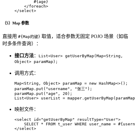
        #{age}

    </foreach>

</select>
（5）Map 参数
直接用
取值，适合参数无固定 POJO 场景（如临
#{Map的键}
时多条件查询）：
接口方法
：
List<User> getUserByMap(Map<String,
Object> paramMap);
调用方式：
Map<String, Object> paramMap = 
new
HashMap
<>();

paramMap.put(
"username"
, 
"张三"
);

paramMap.put(
"age"
, 
20
);

List<User> userList = mapper.getUserByMap(paramMap
映射文件：
<
select
id
=
"getUserByMap"
resultType
=
"User"
>
</
select
>