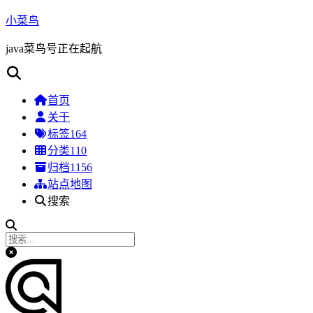
小菜鸟
java菜鸟号正在起航
首页
关于
标签
164
分类
110
归档
1156
站点地图
搜索