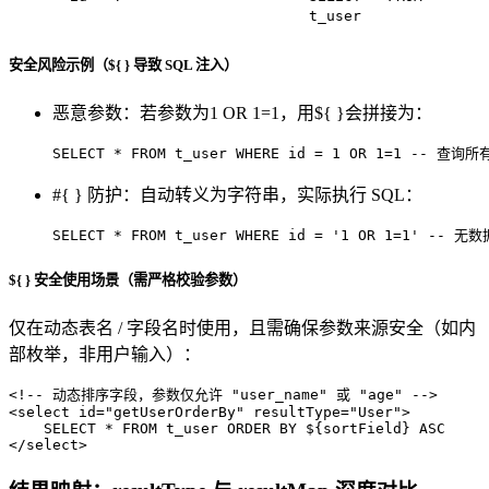
t_user
安全风险示例（${ } 导致 SQL 注入）
恶意参数：若参数为1 OR 1=1，用${ }会拼接为：
SELECT
*
FROM
 t_user 
WHERE
 id 
=
1
OR
1
=
1
-- 查询所
#{ } 防护：自动转义为字符串，实际执行 SQL：
SELECT
*
FROM
 t_user 
WHERE
 id 
=
'1 OR 1=1'
-- 无
${ } 安全使用场景（需严格校验参数）
仅在动态表名 / 字段名时使用，且需确保参数来源安全（如内
部枚举，非用户输入）：
<!-- 动态排序字段，参数仅允许 "user_name" 或 "age" -->
<
select
id
=
"getUserOrderBy"
resultType
=
"User"
>
</
select
>