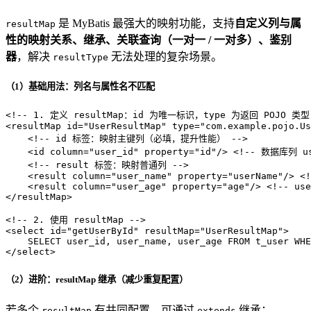
是 MyBatis 最强大的映射功能，支持
自定义列与属
resultMap
性的映射关系、继承、关联查询（一对一 / 一对多）、鉴别
器
，解决
无法处理的复杂场景。
resultType
（1）基础用法：列名与属性名不匹配
<!-- 1. 定义 resultMap：id 为唯一标识，type 为返回 POJO 类型
<
resultMap
id
=
"UserResultMap"
type
=
"com.example.pojo.Us
<!-- id 标签：映射主键列（必填，提升性能） -->
<
id
column
=
"user_id"
property
=
"id"
/>
<!-- 数据库列 us
<!-- result 标签：映射普通列 -->
<
result
column
=
"user_name"
property
=
"userName"
/>
<!
<
result
column
=
"user_age"
property
=
"age"
/>
<!-- use
</
resultMap
>
<!-- 2. 使用 resultMap -->
<
select
id
=
"getUserById"
resultMap
=
"UserResultMap"
>
</
select
>
（2）进阶：resultMap 继承（减少重复配置）
若多个
有共同配置，可通过
继承：
resultMap
extends