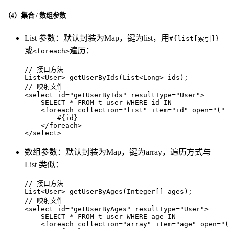
（4）集合 / 数组参数
List 参数：默认封装为Map，键为list，用
#{list[索引]}
或
遍历：
<foreach>
// 接口方法
List<User> 
getUserByIds
(List<Long> ids)
// 映射文件
<select id=
"getUserByIds"
 resultType=
"User"
>

    SELECT * FROM t_user WHERE id IN

    <foreach collection=
"list"
 item=
"id"
 open=
"("
 
        #{id}

    </foreach>

</select>
数组参数：默认封装为Map，键为array，遍历方式与
List 类似：
// 接口方法
List<User> 
getUserByAges
(Integer[] ages)
// 映射文件
<select id=
"getUserByAges"
 resultType=
"User"
>

    SELECT * FROM t_user WHERE age IN

    <foreach collection=
"array"
 item=
"age"
 open=
"(