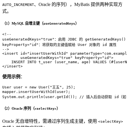
、Oracle 的序列），MyBatis 提供两种实现方
AUTO_INCREMENT
式。
（1）MySQL 自增主键（
）
useGeneratedKeys
<!-- 
useGeneratedKeys="true"：启用 JDBC 的 getGeneratedKey
keyProperty="id"：将获取的主键值赋给 User 对象的 id 属性
-->
<
insert
id
=
"insertUserWithId"
parameterType
=
"com.exampl
useGeneratedKeys
=
"true"
keyProperty
=
"id"
>
</
insert
>
使用示例
：
User
user
=
new
User
(
"王五"
, 
25
);

mapper.insertUserWithId(user);

System.out.println(user.getId()); 
// 插入后自动获取 id（如 
（2）Oracle 序列（
）
<selectKey>
Oracle 无自增特性，需通过序列生成主键，使用
<selectKey>