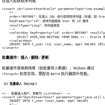
在插入前获取序列值：
<
insert
id
=
"insertUserOracle"
parameterType
=
"com.exampl
<!-- 
    order="BEFORE"：在插入 SQL 执行前获取序列值（关键，因 O
    keyProperty="id"：将序列值赋给 User 的 id 属性
    resultType="Long"：序列值类型
    -->
<
selectKey
keyProperty
=
"id"
order
=
"BEFORE"
resultTy
        SELECT USER_SEQ.NEXTVAL FROM DUAL 
<!-- Oracle 
</
selectKey
>
</
insert
>
批量操作：插入 / 删除 / 更新
批量操作是高频场景（如批量导入数据），MyBatis 通过
标签实现，需配合
执行器提升性能。
<foreach>
BATCH
（1）批量插入（MySQL）
<!-- 批量插入用户，参数为 List<User> -->
<
insert
id
=
"batchInsertUser"
parameterType
=
"java.util.L
    INSERT INTO t_user (user_name, age) VALUES

<!-- 