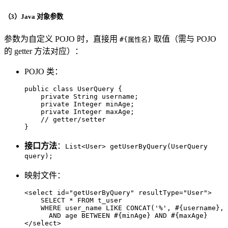
（3）Java 对象参数
参数为自定义 POJO 时，直接用
取值（需与 POJO
#{属性名}
的 getter 方法对应）：
POJO 类：
public
class
UserQuery
 {

private
 String username;

private
 Integer minAge;

private
 Integer maxAge;

// getter/setter
}
接口方法
：
List<User> getUserByQuery(UserQuery
query);
映射文件：
<
select
id
=
"getUserByQuery"
resultType
=
"User"
>
    SELECT * FROM t_user 

    WHERE user_name LIKE CONCAT('%', #{username}, 
</
select
>