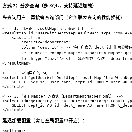
方式 2：分步查询（多 SQL，支持延迟加载）
先查询用户，再按需查询部门（避免联表查询的性能损耗）：
<!-- 1. 用户的 resultMap：分步查询部门 -->
<
resultMap
id
=
"UserWithDeptStepResultMap"
type
=
"com.exa
<
association
property
=
"department"
column
=
"dept_id"
 <!
--
将用户表的
dept_id
作为参数
        select="com.example.mapper.DepartmentMapper.get
        fetchType="lazy"/> 
<!-- 延迟加载：仅访问 departme
</
resultMap
>
<!-- 2. 查询用户的 SQL -->
<
select
id
=
"getUserWithDeptStep"
resultMap
=
"UserWithDep
</
select
>
<!-- 3. 部门 Mapper 的查询（DepartmentMapper.xml） -->
<
select
id
=
"getDeptById"
parameterType
=
"Long"
resultTyp
</
select
>
延迟加载配置
（需在全局配置中开启）：
<
settings
>