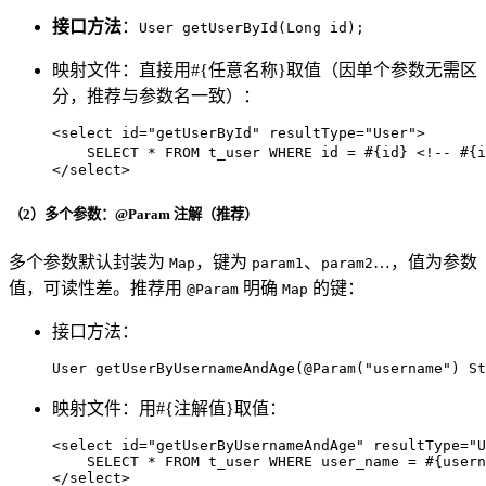
接口方法
：
User getUserById(Long id);
映射文件：直接用#{任意名称}取值（因单个参数无需区
分，推荐与参数名一致）：
<
select
id
=
"getUserById"
resultType
=
"User"
>
    SELECT * FROM t_user WHERE id = #{id} 
<!-- #{
</
select
>
（2）多个参数：@Param 注解（推荐）
多个参数默认封装为
，键为
、
…，值为参数
Map
param1
param2
值，可读性差。推荐用
明确
的键：
@Param
Map
接口方法：
User 
getUserByUsernameAndAge
(
@Param("username")
 St
映射文件：用#{注解值}取值：
<
select
id
=
"getUserByUsernameAndAge"
resultType
=
"U
</
select
>