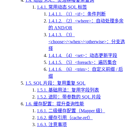
1.4.
动态 SQL：灵活拼接复杂查询
1.4.1.
常用动态 SQL 标签
1.4.1.1.
（1）<if>：条件判断
1.4.1.2.
（2）<where>：自动处理多余
的 AND/OR
1.4.1.3.
（3）
<choose>/<when>/<otherwise>：分支选
择
1.4.1.4.
（4）<set>：动态更新字段
1.4.1.5.
（5）<foreach>：遍历集合
1.4.1.6.
（6）<trim>：自定义前缀 / 后
缀
1.5.
SQL 片段：复用重复 SQL
1.5.1.
基础用法：复用字段列表
1.5.2.
进阶：带参数的 SQL 片段
1.6.
缓存配置：提升查询性能
1.6.1.
二级缓存配置（Mapper 级）
1.6.2.
缓存引用（cache-ref）
1.6.3.
注意事项