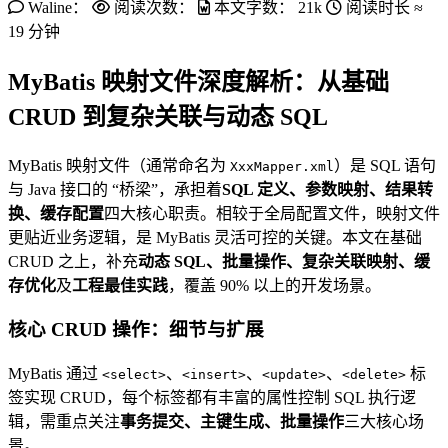
Waline：
阅读次数：
本文字数：
21k
阅读时长 ≈
19 分钟
MyBatis 映射文件深度解析：从基础
CRUD 到复杂关联与动态 SQL
MyBatis 映射文件（通常命名为
）是 SQL 语句
XxxMapper.xml
与 Java 接口的 “桥梁”，承担着
SQL 定义、参数映射、结果转
换、缓存配置
四大核心职责。相较于全局配置文件，映射文件
更贴近业务逻辑，是 MyBatis 灵活可控的关键。本文在基础
CRUD 之上，补充
动态 SQL、批量操作、复杂关联映射、缓
存优化
及
工程最佳实践
，覆盖 90% 以上的开发场景。
核心 CRUD 操作：细节与扩展
MyBatis 通过
、
、
、
标
<select>
<insert>
<update>
<delete>
签实现 CRUD，每个标签都有丰富的属性控制 SQL 执行逻
辑，需重点关注
事务提交、主键生成、批量操作
三大核心场
景。