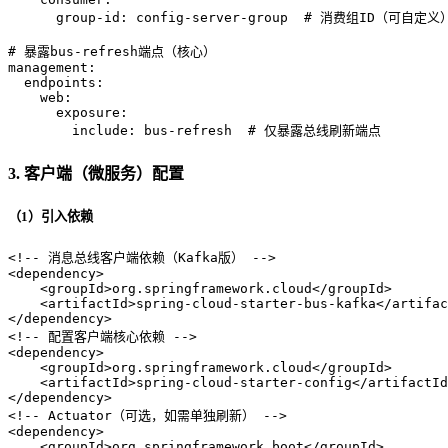
group-id:
config-server-group
# 消费组ID（可自定义
# 暴露bus-refresh端点（核心）
management:
endpoints:
web:
exposure:
include:
bus-refresh
# 仅暴露总线刷新端点
3. 客户端（微服务）配置
（1）引入依赖
<!-- 消息总线客户端依赖（Kafka版） -->
<
dependency
>
<
groupId
>
org.springframework.cloud
</
groupId
>
<
artifactId
>
spring-cloud-starter-bus-kafka
</
artifac
</
dependency
>
<!-- 配置客户端核心依赖 -->
<
dependency
>
<
groupId
>
org.springframework.cloud
</
groupId
>
<
artifactId
>
spring-cloud-starter-config
</
artifactId
</
dependency
>
<!-- Actuator（可选，如需单独刷新） -->
<
dependency
>
<
groupId
>
org.springframework.boot
</
groupId
>