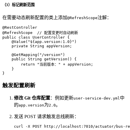
（3）标记刷新范围
在需要动态刷新配置的类上添加
注解：
@RefreshScope
@RestController
@RefreshScope
// 配置变更时自动刷新
public
class
UserController
 {

@Value("${app.version:1.0}")
private
 String appVersion;

@GetMapping("/version")
public
 String 
getVersion
()
 {

return
"当前版本："
 + appVersion;

    }

}
触发配置刷新
修改 Git 仓库配置
：例如更新
中
user-service-dev.yml
的
为
。
app.version
2.0
发送 POST 请求触发总线刷新：
curl -X POST http://localhost:7010/actuator/bus-re