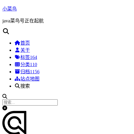
小菜鸟
java菜鸟号正在起航
首页
关于
标签
164
分类
110
归档
1156
站点地图
搜索