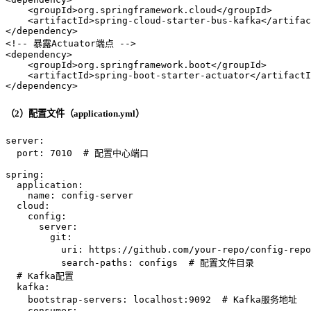
<
groupId
>
org.springframework.cloud
</
groupId
>
<
artifactId
>
spring-cloud-starter-bus-kafka
</
artifac
</
dependency
>
<!-- 暴露Actuator端点 -->
<
dependency
>
<
groupId
>
org.springframework.boot
</
groupId
>
<
artifactId
>
spring-boot-starter-actuator
</
artifactI
</
dependency
>
（2）配置文件（application.yml）
server:
port:
7010
# 配置中心端口
spring:
application:
name:
config-server
cloud:
config:
server:
git:
uri:
https://github.com/your-repo/config-repo
search-paths:
configs
# 配置文件目录
# Kafka配置
kafka:
bootstrap-servers:
localhost:9092
# Kafka服务地址
consumer: