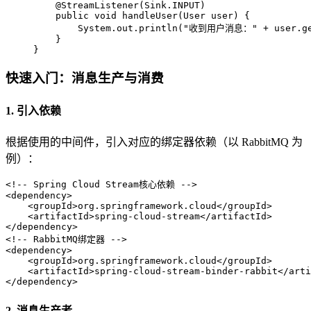
@StreamListener(Sink.INPUT)
public
void
handleUser
(User user)
 {

        System.out.println(
"收到用户消息："
 + user.ge
    }

}
快速入门：消息生产与消费
1. 引入依赖
根据使用的中间件，引入对应的绑定器依赖（以 RabbitMQ 为
例）：
<!-- Spring Cloud Stream核心依赖 -->
<
dependency
>
<
groupId
>
org.springframework.cloud
</
groupId
>
<
artifactId
>
spring-cloud-stream
</
artifactId
>
</
dependency
>
<!-- RabbitMQ绑定器 -->
<
dependency
>
<
groupId
>
org.springframework.cloud
</
groupId
>
<
artifactId
>
spring-cloud-stream-binder-rabbit
</
arti
</
dependency
>
2. 消息生产者