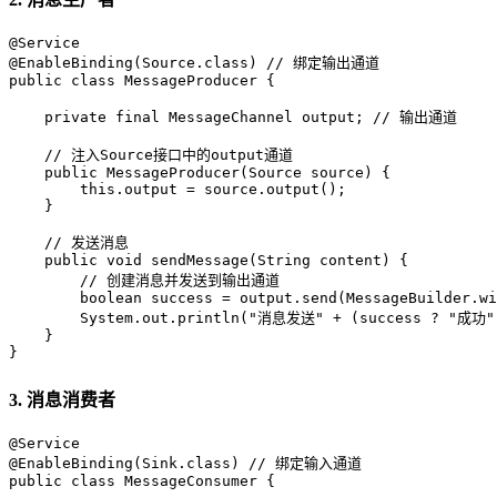
@Service
@EnableBinding(Source.class)
// 绑定输出通道
public
class
MessageProducer
 {

private
final
 MessageChannel output; 
// 输出通道
// 注入Source接口中的output通道
public
MessageProducer
(Source source)
 {

this
.output = source.output();

    }

// 发送消息
public
void
sendMessage
(String content)
 {

// 创建消息并发送到输出通道
boolean
success
=
 output.send(MessageBuilder.wi
        System.out.println(
"消息发送"
 + (success ? 
"成功"
    }

}
3. 消息消费者
@Service
@EnableBinding(Sink.class)
// 绑定输入通道
public
class
MessageConsumer
 {
