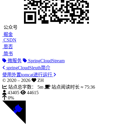
公众号
掘金
CSDN
思否
简书
微服务
SpringCloudStream
springCloudSleuth简介
使用外置tomcat进行运行
© 2020 –
2026
ZH
站点总字数：
5m
站点阅读时长 ≈
75:36
43405
44615
0%