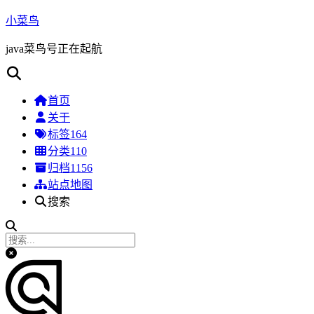
小菜鸟
java菜鸟号正在起航
首页
关于
标签
164
分类
110
归档
1156
站点地图
搜索