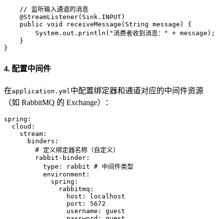
// 监听输入通道的消息
@StreamListener(Sink.INPUT)
public
void
receiveMessage
(String message)
 {

        System.out.println(
"消费者收到消息："
 + message);

    }

}
4. 配置中间件
在
中配置绑定器和通道对应的中间件资源
application.yml
（如 RabbitMQ 的 Exchange）：
spring:
cloud:
stream:
binders:
# 定义绑定器名称（自定义）
rabbit-binder:
type:
rabbit
# 中间件类型
environment:
spring:
rabbitmq:
host:
localhost
port:
5672
username:
guest
password:
guest