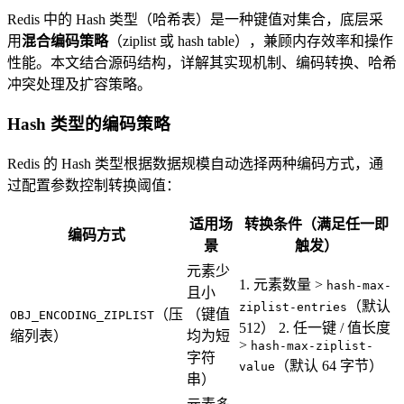
Redis 中的 Hash 类型（哈希表）是一种键值对集合，底层采
用
混合编码策略
（ziplist 或 hash table），兼顾内存效率和操作
性能。本文结合源码结构，详解其实现机制、编码转换、哈希
冲突处理及扩容策略。
Hash 类型的编码策略
Redis 的 Hash 类型根据数据规模自动选择两种编码方式，通
过配置参数控制转换阈值：
适用场
转换条件（满足任一即
编码方式
景
触发）
元素少
1. 元素数量 >
hash-max-
且小
（默认
ziplist-entries
（压
（键值
OBJ_ENCODING_ZIPLIST
512） 2. 任一键 / 值长度
缩列表）
均为短
>
hash-max-ziplist-
字符
（默认 64 字节）
value
串）