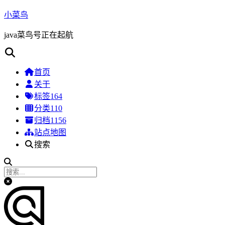
小菜鸟
java菜鸟号正在起航
首页
关于
标签
164
分类
110
归档
1156
站点地图
搜索