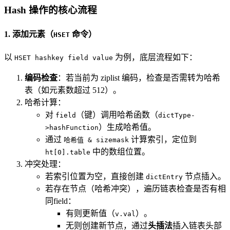
Hash 操作的核心流程
1. 添加元素（
命令）
HSET
以
为例，底层流程如下：
HSET hashkey field value
编码检查
：若当前为 ziplist 编码，检查是否需转为哈希
表（如元素数超过 512）。
哈希计算：
对
（键）调用哈希函数（
field
dictType-
）生成哈希值。
>hashFunction
通过
计算索引，定位到
哈希值 & sizemask
中的数组位置。
ht[0].table
冲突处理：
若索引位置为空，直接创建
节点插入。
dictEntry
若存在节点（哈希冲突），遍历链表检查是否有相
同field：
有则更新值（
）。
v.val
无则创建新节点，通过
头插法
插入链表头部