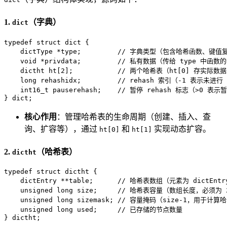
1.
（字典）
dict
typedef
struct
dict
 {
    dictType *type;         
// 字典类型（包含哈希函数、键值
void
 *privdata;         
// 私有数据（传给 type 中函数
    dictht ht[
2
];           
// 两个哈希表（ht[0] 存实际数据
long
 rehashidx;         
// rehash 索引（-1 表示未进
int16_t
 pauserehash;    
// 暂停 rehash 标志（>0 表示
} dict;
核心作用
：管理哈希表的生命周期（创建、插入、查
询、扩容等），通过
和
实现动态扩容。
ht[0]
ht[1]
2.
（哈希表）
dictht
typedef
struct
dictht
 {
    dictEntry **table;      
// 哈希表数组（元素为 dictEnt
unsigned
long
 size;     
// 哈希表容量（数组长度，必须为 
unsigned
long
 sizemask; 
// 容量掩码（size-1，用于计算哈希
unsigned
long
 used;     
// 已存储的节点数量
} dictht;