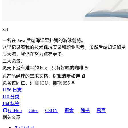
ZH
一名在 Java 后端海洋里扑腾的游泳健将。
这里记录着我的技术踩坑实录和职业思考。虽然后端知识如星
辰大海，我仍在努力点亮更多。
三大愿景：
愿天下没有难写的 bug，只有好喝的咖啡 ☕️
愿产品经理的需求文档，逻辑清晰如诗 📄
愿各位同仁，远离 ICU，拥抱 955 🫶
1156
日志
110
分类
164
标签
GitHub
Gitee
CSDN
掘金
简书
思否
相关文章
2024-03-31