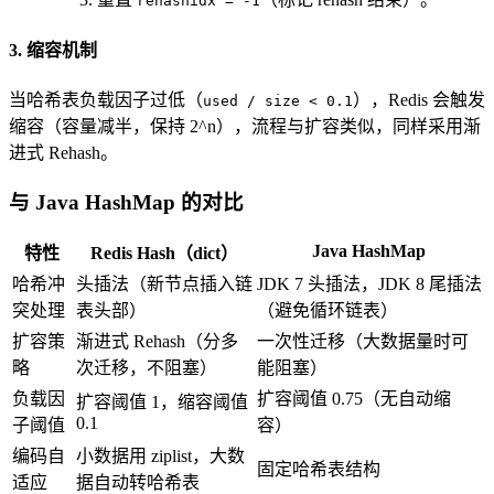
rehashidx = -1
3. 缩容机制
当哈希表负载因子过低（
），Redis 会触发
used / size < 0.1
缩容（容量减半，保持 2^n），流程与扩容类似，同样采用渐
进式 Rehash。
与 Java HashMap 的对比
Java HashMap
特性
Redis Hash（dict）
哈希冲
头插法（新节点插入链
JDK 7 头插法，JDK 8 尾插法
突处理
表头部）
（避免循环链表）
扩容策
渐进式 Rehash（分多
一次性迁移（大数据量时可
略
次迁移，不阻塞）
能阻塞）
负载因
扩容阈值 0.75（无自动缩
扩容阈值 1，缩容阈值
0.1
子阈值
容）
编码自
小数据用 ziplist，大数
固定哈希表结构
适应
据自动转哈希表