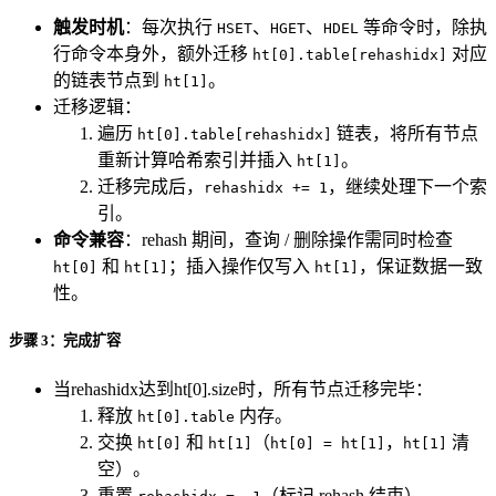
触发时机
：每次执行
、
、
等命令时，除执
HSET
HGET
HDEL
行命令本身外，额外迁移
对应
ht[0].table[rehashidx]
的链表节点到
。
ht[1]
迁移逻辑：
遍历
链表，将所有节点
ht[0].table[rehashidx]
重新计算哈希索引并插入
。
ht[1]
迁移完成后，
，继续处理下一个索
rehashidx += 1
引。
命令兼容
：rehash 期间，查询 / 删除操作需同时检查
和
；插入操作仅写入
，保证数据一致
ht[0]
ht[1]
ht[1]
性。
步骤 3：完成扩容
当rehashidx达到ht[0].size时，所有节点迁移完毕：
释放
内存。
ht[0].table
交换
和
（
，
清
ht[0]
ht[1]
ht[0] = ht[1]
ht[1]
空）。
重置
（标记 rehash 结束）。