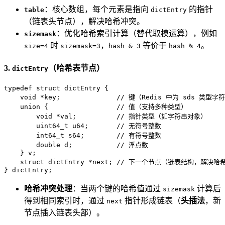
：核心数组，每个元素是指向
的指针
table
dictEntry
（链表头节点），解决哈希冲突。
：优化哈希索引计算（替代取模运算），例如
sizemask
时
，
等价于
。
size=4
sizemask=3
hash & 3
hash % 4
3.
（哈希表节点）
dictEntry
typedef
struct
dictEntry
 {
void
 *key;              
// 键（Redis 中为 sds 类型字
union
 {
// 值（支持多种类型）
void
 *val;          
// 指针类型（如字符串对象）
uint64_t
 u64;       
// 无符号整数
int64_t
 s64;        
// 有符号整数
double
 d;           
// 浮点数
    } v;

struct
dictEntry
 *
next
;
// 下一个节点（链表结构，解决哈
} dictEntry;
哈希冲突处理
：当两个键的哈希值通过
计算后
sizemask
得到相同索引时，通过
指针形成链表（
头插法
，新
next
节点插入链表头部）。