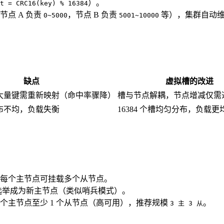
）。
t = CRC16(key) % 16384
点 A 负责
，节点 B 负责
等），集群自动维
0~5000
5001~10000
缺点
虚拟槽的改进
大量键需重新映射（命中率骤降）
槽与节点解耦，节点增减仅需
布不均，负载失衡
16384 个槽均匀分布，负载更
每个主节点可挂载多个从节点。
选举成为新主节点（类似哨兵模式）。
每个主节点至少 1 个从节点（高可用），推荐规模
。
3 主 3 从