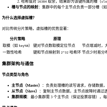
哈希值对
取余，结果即为该键所属的槽（
16384
slo
槽与节点的映射
：集群中的每个主节点负责一部分槽（如节
为什么选择虚拟槽？
对比传统分片策略，虚拟槽的优势显著：
分片策略
原理
取模（如
）
键对节点数取模定位节点
节点增减时，
key%N
一致性哈希
键和节点映射到
哈希环
节点少时易分
2^32
集群架构与通信
节点类型与角色
主节点（Master）
：负责处理槽的读写请求，存储数据，
从节点（Slave）
：复制主节点数据，主节点故障时通过
集群规模
：最小集群需 3 个主节点（保证投票容错），