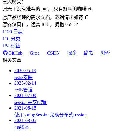
三大愿景：
愿天下没有难写的 bug，只有好喝的咖啡 ☕️
愿产品经理的需求文档，逻辑清晰如诗 📄
愿各位同仁，远离 ICU，拥抱 955 🫶
1156
日志
110
分类
164
标签
GitHub
Gitee
CSDN
掘金
简书
思否
相关文章
2020-05-19
redis安装
2025-02-14
redis管道
2021-07-09
session共享配置
2021-06-15
使用springSession完成分布式session
2021-08-05
lua脚本