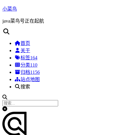
小菜鸟
java菜鸟号正在起航
首页
关于
标签
164
分类
110
归档
1156
站点地图
搜索