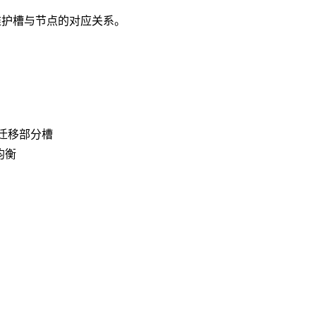
护槽与节点的对应关系。
迁移部分槽
均衡