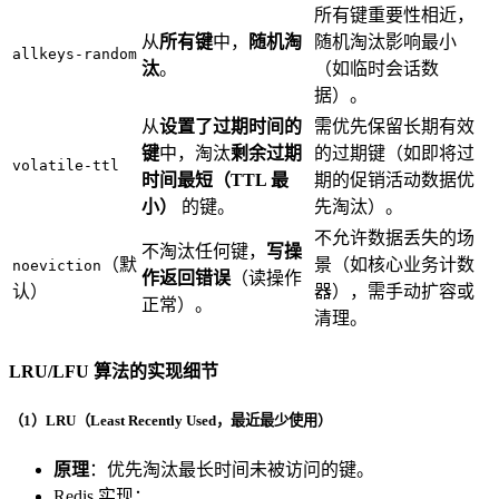
所有键重要性相近，
从
所有键
中，
随机淘
随机淘汰影响最小
allkeys-random
汰
。
（如临时会话数
据）。
从
设置了过期时间的
需优先保留长期有效
键
中，淘汰
剩余过期
的过期键（如即将过
volatile-ttl
时间最短（TTL 最
期的促销活动数据优
小）
的键。
先淘汰）。
不允许数据丢失的场
不淘汰任何键，
写操
（默
景（如核心业务计数
noeviction
作返回错误
（读操作
认）
器），需手动扩容或
正常）。
清理。
LRU/LFU 算法的实现细节
（1）LRU（Least Recently Used，最近最少使用）
原理
：优先淘汰最长时间未被访问的键。
Redis 实现：