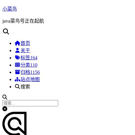
小菜鸟
java菜鸟号正在起航
首页
关于
标签
164
分类
110
归档
1156
站点地图
搜索