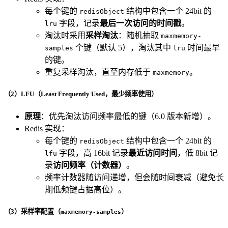
每个键的
结构中包含一个 24bit 的
redisObject
字段，记录
最后一次访问的时间戳
。
lru
淘汰时采用
采样淘汰
：随机抽取
maxmemory-
个键（默认 5），淘汰其中
时间最早
samples
lru
的键。
重复采样淘汰，直至内存低于
。
maxmemory
（2）LFU（Least Frequently Used，最少频率使用）
原理
：优先淘汰访问频率最低的键（6.0 版本新增）。
Redis 实现：
每个键的
结构中包含一个 24bit 的
redisObject
字段，高 16bit 记录
最近访问时间
，低 8bit 记
lfu
录
访问频率（计数器）
。
频率计数器随访问递增，但会随时间衰减（避免长
期低频键占据高位）。
（3）采样率配置（
）
maxmemory-samples