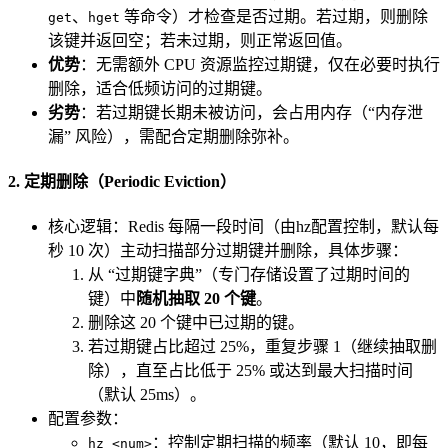
、
等命令）才检查是否过期。若过期，则删除
get
hget
该键并返回空；若未过期，则正常返回值。
优势
：无需额外 CPU 资源监控过期键，仅在必要时执行
删除，适合低频访问的过期键。
劣势
：若过期键长期未被访问，会占用内存（“内存泄
漏” 风险），需配合定期删除弥补。
2. 定期删除（Periodic Eviction）
核心逻辑：Redis 每隔一段时间（由hz配置控制，默认每
秒 10 次）主动扫描部分过期键并删除，具体步骤：
从 “过期键字典”（专门存储设置了过期时间的
键）中
随机抽取 20 个键
。
删除这 20 个键中已过期的键。
若过期键占比超过 25%，重复步骤 1（继续抽取删
除），直至占比低于 25% 或达到最大扫描时间
（默认 25ms）。
配置参数：
：控制定期扫描的频率（默认 10，即每
hz <num>