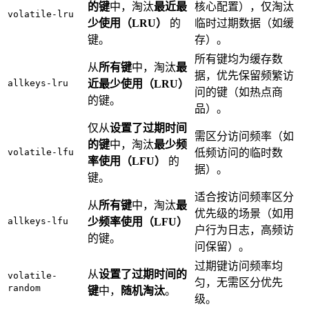
的键
中，淘汰
最近最
核心配置），仅淘汰
volatile-lru
少使用（LRU）
的
临时过期数据（如缓
键。
存）。
所有键均为缓存数
从
所有键
中，淘汰
最
据，优先保留频繁访
allkeys-lru
近最少使用（LRU）
问的键（如热点商
的键。
品）。
仅从
设置了过期时间
需区分访问频率（如
的键
中，淘汰
最少频
volatile-lfu
低频访问的临时数
率使用（LFU）
的
据）。
键。
适合按访问频率区分
从
所有键
中，淘汰
最
优先级的场景（如用
allkeys-lfu
少频率使用（LFU）
户行为日志，高频访
的键。
问保留）。
过期键访问频率均
从
设置了过期时间的
volatile-
匀，无需区分优先
random
键
中，
随机淘汰
。
级。