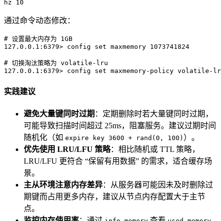
hz 10
通过命令动态修改：
# 
设置最大内存为 1GB
# 
切换淘汰策略为 volatile-lru
127.0.0.1:6379> config set maxmemory-policy volatile-lr
实践建议
避免大量键同时过期
：定期删除时若大量键同时过期，
可能导致扫描时间超过 25ms，阻塞服务。建议过期时间
随机化（如
）。
expire key 3600 + rand(0, 100)
优先使用 LRU/LFU 策略
：相比随机或 TTL 策略，
LRU/LFU 更符合 “保留有用数据” 的需求，适合缓存场
景。
主从环境注意内存差异
：从服务器可能因未及时删除过
期键而占用更多内存，建议从节点内存配置大于主节
点。
监控内存使用率
：通过
查看
info memory
used_memory