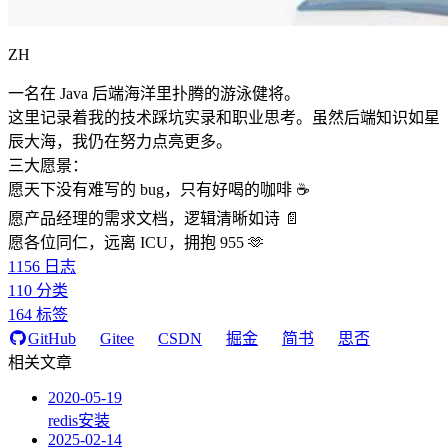
ZH
一名在 Java 后端海洋里扑腾的游泳健将。
这里记录着我的技术踩坑实录和职业思考。虽然后端知识如星
辰大海，我仍在努力点亮更多。
三大愿景：
愿天下没有难写的 bug，只有好喝的咖啡 ☕️
愿产品经理的需求文档，逻辑清晰如诗 📄
愿各位同仁，远离 ICU，拥抱 955 🫶
1156
日志
110
分类
164
标签
GitHub
Gitee
CSDN
掘金
简书
思否
相关文章
2020-05-19
redis安装
2025-02-14