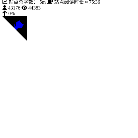
站点总字数：
5m
站点阅读时长 ≈
75:36
43176
44383
0%