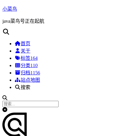
小菜鸟
java菜鸟号正在起航
首页
关于
标签
164
分类
110
归档
1156
站点地图
搜索