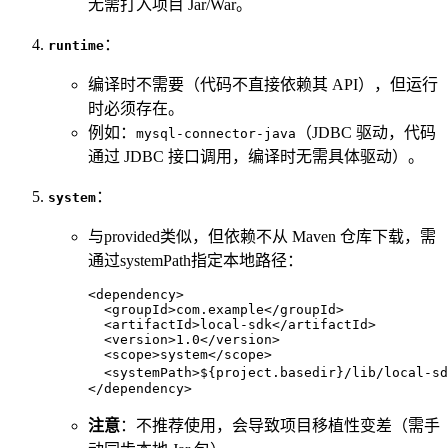
无需打入项目 Jar/War。
：
runtime
编译时不需要（代码不直接依赖其 API），但运行
时必须存在。
例如：
（JDBC 驱动，代码
mysql-connector-java
通过 JDBC 接口调用，编译时无需具体驱动）。
：
system
与provided类似，但依赖不从 Maven 仓库下载，需
通过systemPath指定本地路径：
<
dependency
>
<
groupId
>
com.example
</
groupId
>
<
artifactId
>
local-sdk
</
artifactId
>
<
version
>
1.0
</
version
>
<
scope
>
system
</
scope
>
<
systemPath
>
${project.basedir}/lib/local-sd
</
dependency
>
注意
：不推荐使用，会导致项目移植性变差（需手