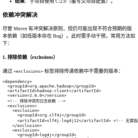
结果
：子项目使用 C:2.0（覆写父项目配置）。
依赖冲突解决
尽管 Maven 有冲突解决原则，但仍可能出现不符合预期的版
本依赖（如低版本存在 Bug）。此时需手动干预，常用方法如
下：
1. 排除依赖（exclusions）
通过
标签排除传递依赖中不需要的版本：
<exclusions>
<
dependency
>
<
groupId
>
org.apache.hadoop
</
groupId
>
<
artifactId
>
hadoop-client
</
artifactId
>
<
version
>
2.6.0
</
version
>
<!-- 排除冲突的日志依赖 -->
<
exclusions
>
<
exclusion
>
<
groupId
>
org.slf4j
</
groupId
>
<
artifactId
>
slf4j-log4j12
</
artifactId
>
<!-- 无需
</
exclusion
>
<
exclusion
>
<
groupId
>
log4j
</
groupId
>