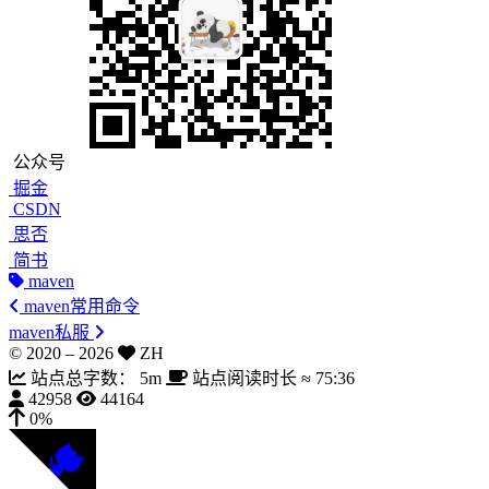
公众号
掘金
CSDN
思否
简书
maven
maven常用命令
maven私服
© 2020 –
2026
ZH
站点总字数：
5m
站点阅读时长 ≈
75:36
42958
44164
0%