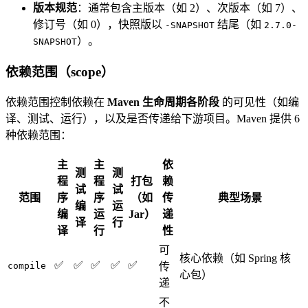
版本规范
：通常包含主版本（如 2）、次版本（如 7）、
修订号（如 0），快照版以
结尾（如
-SNAPSHOT
2.7.0-
）。
SNAPSHOT
依赖范围（scope）
依赖范围控制依赖在
Maven 生命周期各阶段
的可见性（如编
译、测试、运行），以及是否传递给下游项目。Maven 提供 6
种依赖范围：
主
主
依
测
测
程
程
打包
赖
试
试
范围
序
序
（如
传
典型场景
编
运
编
运
Jar）
递
译
行
译
行
性
可
核心依赖（如 Spring 核
✅
✅
✅
✅
✅
compile
传
心包）
递
不