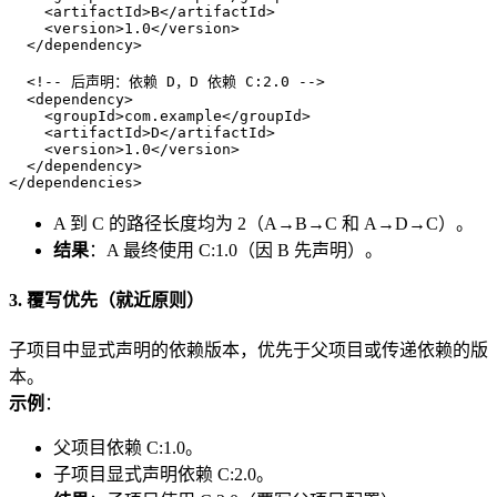
<
artifactId
>
B
</
artifactId
>
<
version
>
1.0
</
version
>
</
dependency
>
<!-- 后声明：依赖 D，D 依赖 C:2.0 -->
<
dependency
>
<
groupId
>
com.example
</
groupId
>
<
artifactId
>
D
</
artifactId
>
<
version
>
1.0
</
version
>
</
dependency
>
</
dependencies
>
A 到 C 的路径长度均为 2（A→B→C 和 A→D→C）。
结果
：A 最终使用 C:1.0（因 B 先声明）。
3. 覆写优先（就近原则）
子项目中显式声明的依赖版本，优先于父项目或传递依赖的版
本。
示例
：
父项目依赖 C:1.0。
子项目显式声明依赖 C:2.0。