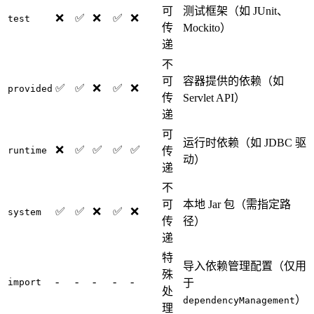
可
测试框架（如 JUnit、
❌
✅
❌
✅
❌
test
传
Mockito）
递
不
可
容器提供的依赖（如
✅
✅
❌
✅
❌
provided
传
Servlet API）
递
可
运行时依赖（如 JDBC 驱
❌
✅
✅
✅
✅
runtime
传
动）
递
不
可
本地 Jar 包（需指定路
✅
✅
❌
✅
❌
system
传
径）
递
特
导入依赖管理配置（仅用
殊
-
-
-
-
-
import
于
处
）
dependencyManagement
理