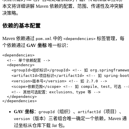
本文将详细讲解 Maven 依赖的配置、范围、传递性及冲突解
决策略。
依赖的基本配置
Maven 依赖通过
中的
标签管理，每
pom.xml
<dependencies>
个依赖通过
GAV 坐标
唯一标识：
<
dependencies
>
<!-- 单个依赖配置 -->
<
dependency
>
<
groupId
>
组织标识
</
groupId
>
<!-- 如 org.springframewo
<
artifactId
>
项目标识
</
artifactId
>
<!-- 如 spring-boot
<
version
>
版本号
</
version
>
<!-- 如 2.7.0 -->
<
scope
>
依赖范围
</
scope
>
<!-- 如 compile、test，可选 --
<!-- 其他可选配置：exclusions、type 等 -->
</
dependency
>
</
dependencies
>
GAV 坐标
：
（组织）、
（项目）、
groupId
artifactId
（版本）三者组合唯一确定一个依赖，Maven 通
version
过坐标从仓库下载 Jar 包。