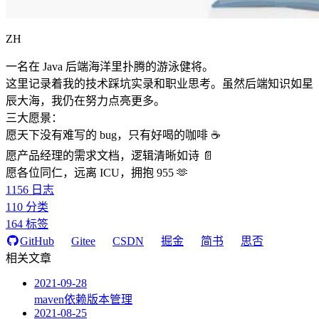
ZH
一名在 Java 后端海洋里扑腾的游泳健将。
这里记录着我的技术踩坑实录和职业思考。虽然后端知识如星
辰大海，我仍在努力点亮更多。
三大愿景：
愿天下没有难写的 bug，只有好喝的咖啡 ☕️
愿产品经理的需求文档，逻辑清晰如诗 📄
愿各位同仁，远离 ICU，拥抱 955 🫶
1156
日志
110
分类
164
标签
GitHub
Gitee
CSDN
掘金
简书
思否
相关文章
2021-09-28
maven依赖版本管理
2021-08-25