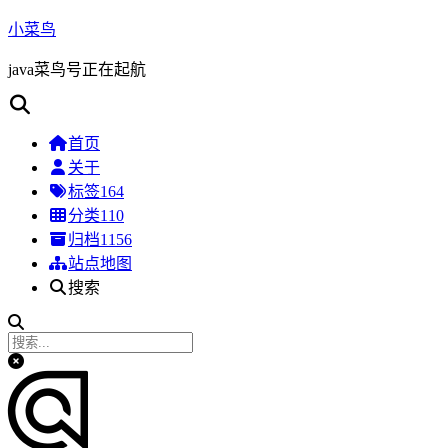
小菜鸟
java菜鸟号正在起航
首页
关于
标签
164
分类
110
归档
1156
站点地图
搜索