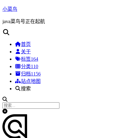
小菜鸟
java菜鸟号正在起航
首页
关于
标签
164
分类
110
归档
1156
站点地图
搜索