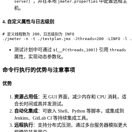
），并在本地
中配置远程主
server
jmeter.properties
机。
4. 自定义属性与日志级别
# 定义线程数为 200，日志级别为 INFO
./jmeter -n -t ./testplan.jmx -Jthreads=200 -LINFO -l .
测试计划中可通过
引用
${__P(threads,100)}
threads
属性，实现动态参数化。
命令行执行的优势与注意事项
优势
资源占用低
：无 GUI 界面，减少内存和 CPU 消耗，适
合长时间或高并发测试。
自动化集成
：可嵌入 Shell、Python 等脚本，或集成到
Jenkins、GitLab CI 等持续集成工具。
远程执行
：支持分布式压测，通过多台服务器模拟更大