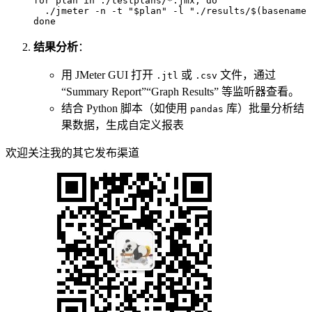
for
 plan 
in
 ./testplans/*.jmx; 
do
  ./jmeter -n -t 
"
$plan
"
 -l 
"./results/
$(basename 
done
结果分析
：
用 JMeter GUI 打开
或
文件，通过
.jtl
.csv
“Summary Report”“Graph Results” 等监听器查看。
结合 Python 脚本（如使用
库）批量分析结
pandas
果数据，生成自定义报表
欢迎关注我的其它发布渠道