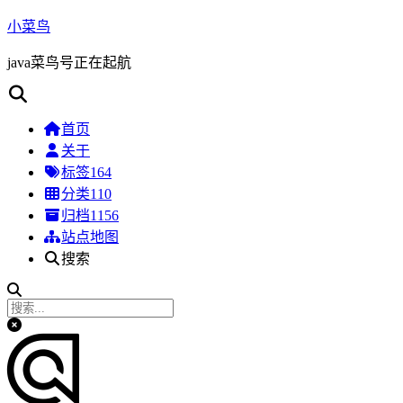
小菜鸟
java菜鸟号正在起航
首页
关于
标签
164
分类
110
归档
1156
站点地图
搜索