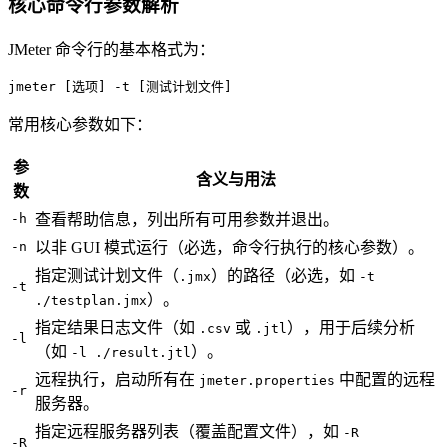
核心命令行参数解析
JMeter 命令行的基本格式为：
jmeter [选项] -t [测试计划文件]
常用核心参数如下：
参
含义与用法
数
-h
查看帮助信息，列出所有可用参数并退出。
-n
以非 GUI 模式运行（必选，命令行执行的核心参数）。
指定测试计划文件（
）的路径（必选，如
.jmx
-t
-t
）。
./testplan.jmx
指定结果日志文件（如
或
），用于后续分析
.csv
.jtl
-l
（如
）。
-l ./result.jtl
远程执行，启动所有在
中配置的远程
jmeter.properties
-r
服务器。
指定远程服务器列表（覆盖配置文件），如
-R
-R