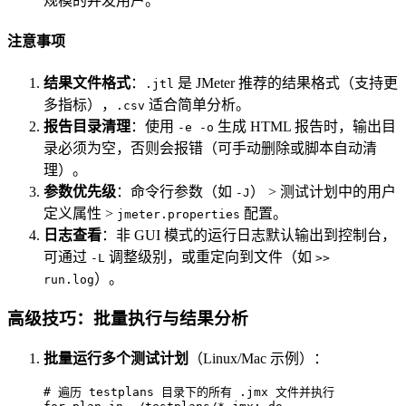
规模的并发用户。
注意事项
结果文件格式
：
是 JMeter 推荐的结果格式（支持更
.jtl
多指标），
适合简单分析。
.csv
报告目录清理
：使用
生成 HTML 报告时，输出目
-e -o
录必须为空，否则会报错（可手动删除或脚本自动清
理）。
参数优先级
：命令行参数（如
） > 测试计划中的用户
-J
定义属性 >
配置。
jmeter.properties
日志查看
：非 GUI 模式的运行日志默认输出到控制台，
可通过
调整级别，或重定向到文件（如
-L
>>
）。
run.log
高级技巧：批量执行与结果分析
批量运行多个测试计划
（Linux/Mac 示例）：
# 遍历 testplans 目录下的所有 .jmx 文件并执行