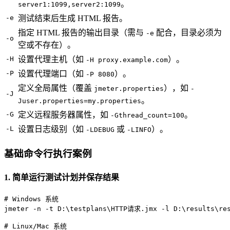
。
server1:1099,server2:1099
-e
测试结束后生成 HTML 报告。
指定 HTML 报告的输出目录（需与
配合，目录必须为
-e
-o
空或不存在）。
-H
设置代理主机（如
）。
-H proxy.example.com
-P
设置代理端口（如
）。
-P 8080
定义全局属性（覆盖
），如
jmeter.properties
-
-J
。
Juser.properties=my.properties
-G
定义远程服务器属性，如
。
-Gthread_count=100
-L
设置日志级别（如
或
）。
-LDEBUG
-LINFO
基础命令行执行案例
1. 简单运行测试计划并保存结果
# Windows 系统
jmeter -n -t D:\testplans\HTTP请求.jmx -l D:\results\res
# Linux/Mac 系统