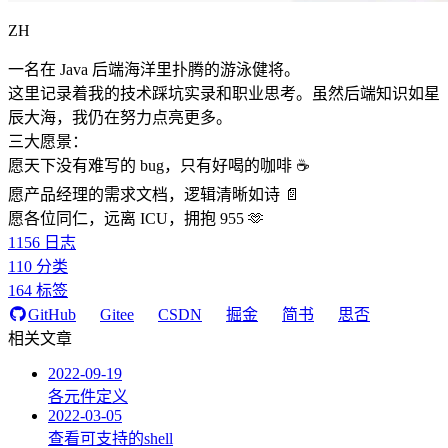
ZH
一名在 Java 后端海洋里扑腾的游泳健将。
这里记录着我的技术踩坑实录和职业思考。虽然后端知识如星
辰大海，我仍在努力点亮更多。
三大愿景：
愿天下没有难写的 bug，只有好喝的咖啡 ☕️
愿产品经理的需求文档，逻辑清晰如诗 📄
愿各位同仁，远离 ICU，拥抱 955 🫶
1156
日志
110
分类
164
标签
GitHub
Gitee
CSDN
掘金
简书
思否
相关文章
2022-09-19
各元件定义
2022-03-05
查看可支持的shell