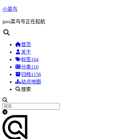
小菜鸟
java菜鸟号正在起航
首页
关于
标签
164
分类
110
归档
1156
站点地图
搜索