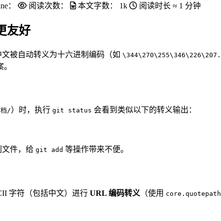
ine：
阅读次数：
本文字数：
1k
阅读时长 ≈
1 分钟
更友好
到中文被自动转义为十六进制编码（如
\344\270\255\346\226\207.
案。
）时，执行
会看到类似以下的转义输出：
档/
git status
别文件，给
等操作带来不便。
git add
CII 字符（包括中文）进行
URL 编码转义
（使用
core.quotepath