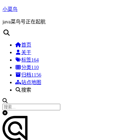
小菜鸟
java菜鸟号正在起航
首页
关于
标签
164
分类
110
归档
1156
站点地图
搜索