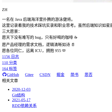
ZH
一名在 Java 后端海洋里扑腾的游泳健将。
这里记录着我的技术踩坑实录和职业思考。虽然后端知识如星
三大愿景：
愿天下没有难写的 bug，只有好喝的咖啡 ☕️
愿产品经理的需求文档，逻辑清晰如诗 📄
愿各位同仁，远离 ICU，拥抱 955 🫶
1156
日志
110
分类
164
标签
GitHub
Gitee
CSDN
掘金
简书
思否
相关文章
2020-12-03
Git结构
2021-05-17
RDD依赖关系