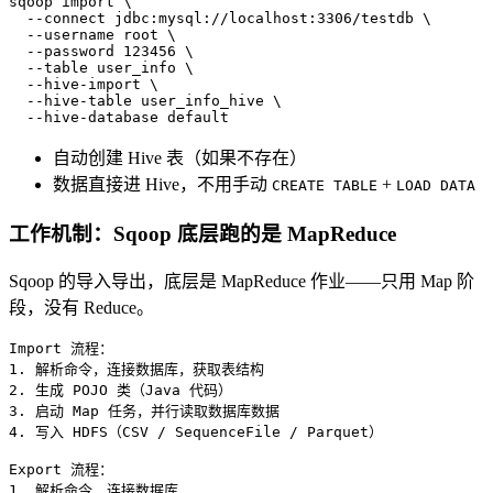
sqoop import \

  --connect jdbc:mysql://localhost:3306/testdb \

  --username root \

  --password 123456 \

  --table user_info \

  --hive-import \

  --hive-table user_info_hive \

  --hive-database default
自动创建 Hive 表（如果不存在）
数据直接进 Hive，不用手动
+
CREATE TABLE
LOAD DATA
工作机制：Sqoop 底层跑的是 MapReduce
Sqoop 的导入导出，底层是 MapReduce 作业——只用 Map 阶
段，没有 Reduce。
1.
2.
3.
4.
 写入 HDFS（CSV / SequenceFile / Parquet）

1.