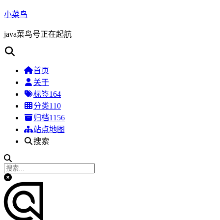
小菜鸟
java菜鸟号正在起航
首页
关于
标签
164
分类
110
归档
1156
站点地图
搜索