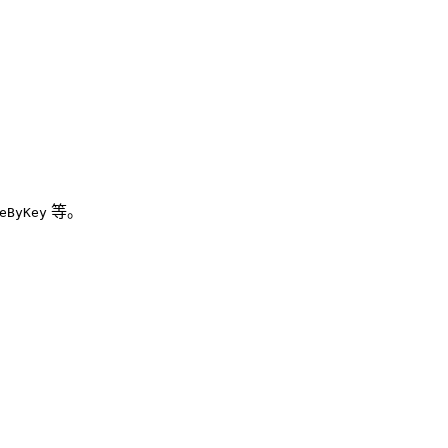
等。
eByKey