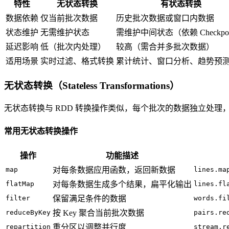
特性
无状态转换
有状态转换
数据依赖
仅当前批次数据
历史批次数据或窗口内数据
状态维护
无需维护状态
需维护中间状态（依赖 Checkpoi
延迟影响
低（批次内处理）
较高（需合并多批次数据）
适用场景
实时过滤、格式转换
累计统计、窗口分析、趋势预
无状态转换（Stateless Transformations）
无状态转换与 RDD 转换操作类似，每个批次的数据独立处
常用无状态转换操作
操作
功能描述
map
对每条数据应用函数，返回新数据
lines.ma
flatMap
对每条数据生成多个结果，扁平化输出
lines.fl
filter
保留满足条件的数据
words.fi
reduceByKey
按 Key 聚合当前批次数据
pairs.re
repartition
重分区以调整并行度
stream.r