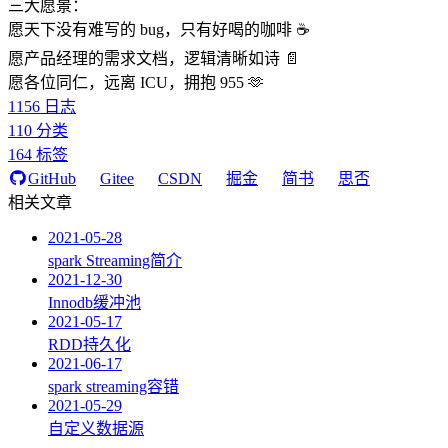
三大愿景：
愿天下没有难写的 bug，只有好喝的咖啡 ☕️
愿产品经理的需求文档，逻辑清晰如诗 📄
愿各位同仁，远离 ICU，拥抱 955 🫶
1156
日志
110
分类
164
标签
GitHub
Gitee
CSDN
掘金
简书
思否
相关文章
2021-05-28
spark Streaming简介
2021-12-30
Innodb缓冲池
2021-05-17
RDD持久化
2021-06-17
spark streaming容错
2021-05-29
自定义数据源