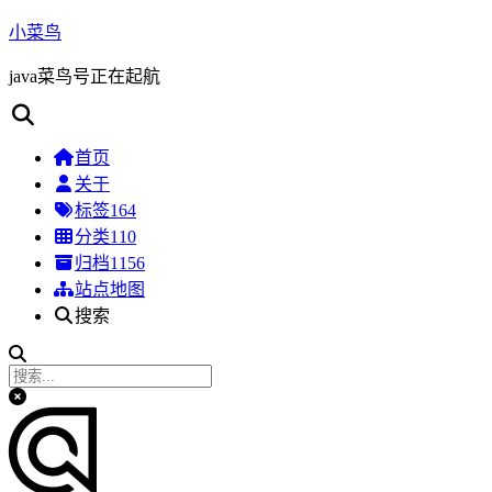
小菜鸟
java菜鸟号正在起航
首页
关于
标签
164
分类
110
归档
1156
站点地图
搜索