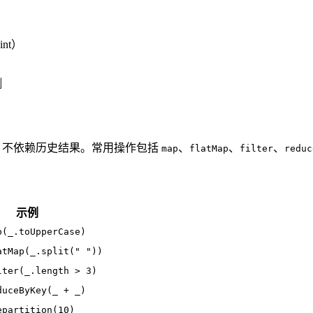
nt）
测
理，不依赖历史结果。常用操作包括
、
、
、
map
flatMap
filter
reduc
示例
p(_.toUpperCase)
atMap(_.split(" "))
lter(_.length > 3)
duceByKey(_ + _)
epartition(10)