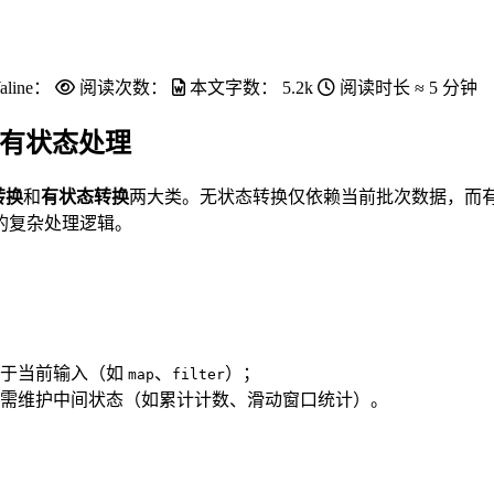
aline：
阅读次数：
本文字数：
5.2k
阅读时长 ≈
5 分钟
态与有状态处理
转换
和
有状态转换
两大类。无状态转换仅依赖当前批次数据，而
的复杂处理逻辑。
基于当前输入（如
、
）；
map
filter
需维护中间状态（如累计计数、滑动窗口统计）。