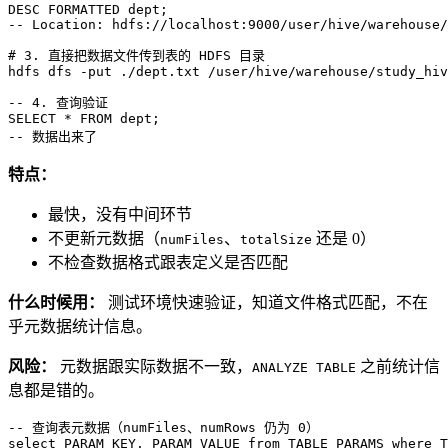
DESC
-- Location: hdfs://localhost:9000/user/hive/warehouse/
# 
3. 直接把数据文件传到表的 HDFS 目录
hdfs dfs -put ./dept.txt /user/hive/warehouse/study_hiv
-- 4. 查询验证
SELECT
*
FROM
-- 数据出来了
特点：
最快，没有中间环节
不更新元数据（
、
还是 0）
numFiles
totalSize
不检查数据格式跟表定义是否匹配
什么时候用：
测试环境快速验证，知道文件格式匹配，不在
乎元数据统计信息。
风险：
元数据跟实际数据不一致，
之前统计信
ANALYZE TABLE
息都是错的。
-- 查询表元数据（numFiles、numRows 仍为 0）  
select
 PARAM_KEY, PARAM_VALUE 
from
 TABLE_PARAMS 
where
 T