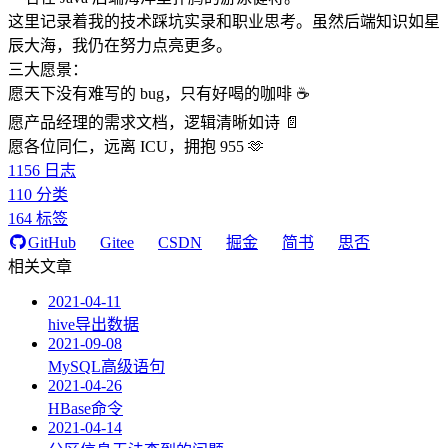
这里记录着我的技术踩坑实录和职业思考。虽然后端知识如星
辰大海，我仍在努力点亮更多。
三大愿景：
愿天下没有难写的 bug，只有好喝的咖啡 ☕️
愿产品经理的需求文档，逻辑清晰如诗 📄
愿各位同仁，远离 ICU，拥抱 955 🫶
1156
日志
110
分类
164
标签
GitHub
Gitee
CSDN
掘金
简书
思否
相关文章
2021-04-11
hive导出数据
2021-09-08
MySQL高级语句
2021-04-26
HBase命令
2021-04-14