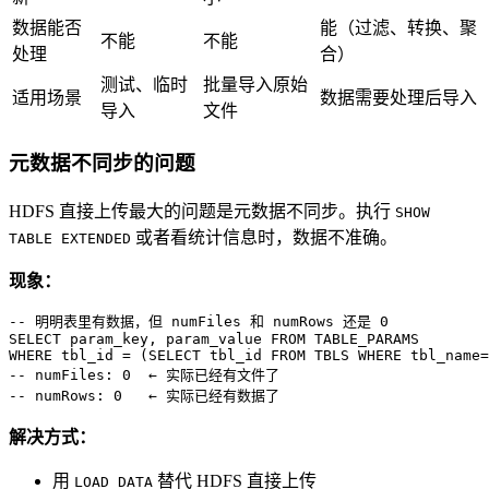
数据能否
能（过滤、转换、聚
不能
不能
处理
合）
测试、临时
批量导入原始
适用场景
数据需要处理后导入
导入
文件
元数据不同步的问题
HDFS 直接上传最大的问题是元数据不同步。执行
SHOW
或者看统计信息时，数据不准确。
TABLE EXTENDED
现象：
-- 明明表里有数据，但 numFiles 和 numRows 还是 0
SELECT
 param_key, param_value 
FROM
WHERE
 tbl_id 
=
 (
SELECT
 tbl_id 
FROM
 TBLS 
WHERE
 tbl_name
=
-- numFiles: 0  ← 实际已经有文件了
-- numRows: 0   ← 实际已经有数据了
解决方式：
用
替代 HDFS 直接上传
LOAD DATA