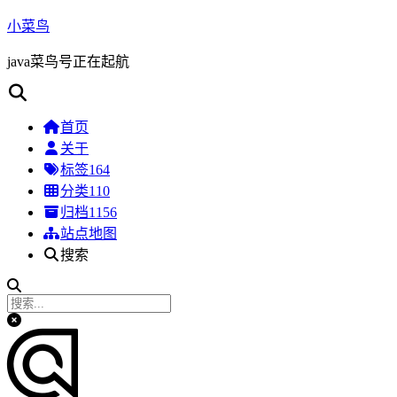
小菜鸟
java菜鸟号正在起航
首页
关于
标签
164
分类
110
归档
1156
站点地图
搜索