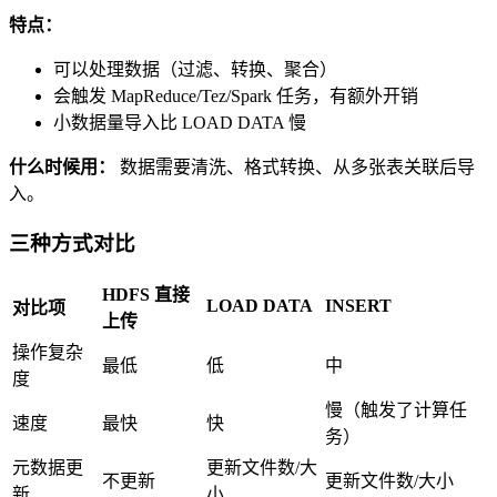
特点：
可以处理数据（过滤、转换、聚合）
会触发 MapReduce/Tez/Spark 任务，有额外开销
小数据量导入比 LOAD DATA 慢
什么时候用：
数据需要清洗、格式转换、从多张表关联后导
入。
三种方式对比
HDFS 直接
LOAD DATA
INSERT
对比项
上传
操作复杂
最低
低
中
度
慢（触发了计算任
速度
最快
快
务）
元数据更
更新文件数/大
不更新
更新文件数/大小
新
小