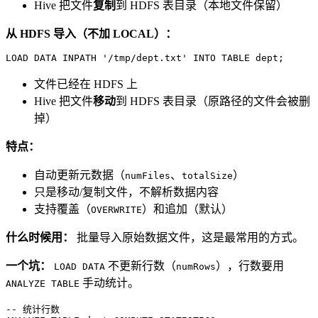
Hive 把文件
复制
到 HDFS 表目录（本地文件保留）
从 HDFS 导入（不加 LOCAL）：
LOAD DATA INPATH 
'/tmp/dept.txt'
INTO
TABLE
 dept;
文件已经在 HDFS 上
Hive 把文件
移动
到 HDFS 表目录（原路径的文件会被删
掉）
特点：
自动更新元数据（
、
）
numFiles
totalSize
只是移动/复制文件，不解析数据内容
支持覆盖（
）和追加（默认）
OVERWRITE
什么时候用：
批量导入原始数据文件，这是最常用的方式。
一个坑：
不更新行数（
），行数要用
LOAD DATA
numRows
手动统计。
ANALYZE TABLE
-- 统计行数