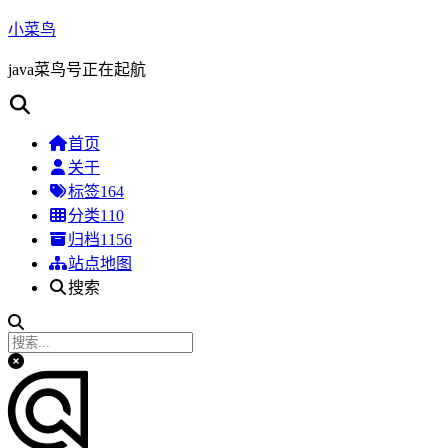
小菜鸟
java菜鸟号正在起航
首页
关于
标签
164
分类
110
归档
1156
站点地图
搜索