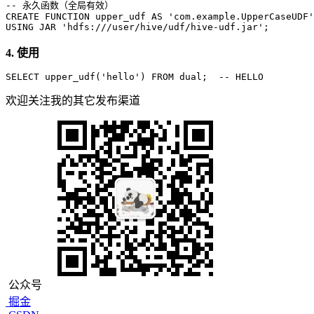
-- 永久函数（全局有效）
CREATE
FUNCTION
 upper_udf 
AS
'com.example.UpperCaseUDF'
USING
 JAR 
'hdfs:///user/hive/udf/hive-udf.jar'
;
4. 使用
SELECT
 upper_udf(
'hello'
) 
FROM
 dual;  
-- HELLO
欢迎关注我的其它发布渠道
公众号
掘金