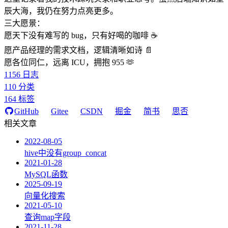
辰大海，我仍在努力点亮更多。
三大愿景：
愿天下没有难写的 bug，只有好喝的咖啡 ☕️
愿产品经理的需求文档，逻辑清晰如诗 📄
愿各位同仁，远离 ICU，拥抱 955 🫶
1156
日志
110
分类
164
标签
GitHub
Gitee
CSDN
掘金
简书
思否
相关文章
2022-08-05
hive中没有group_concat
2021-01-28
MySQL函数
2025-09-19
向量化搜索
2021-05-10
查询map字段
2021-11-28