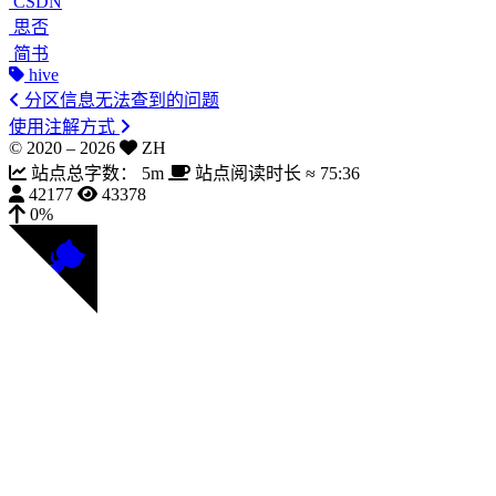
CSDN
思否
简书
hive
分区信息无法查到的问题
使用注解方式
© 2020 –
2026
ZH
站点总字数：
5m
站点阅读时长 ≈
75:36
42177
43378
0%