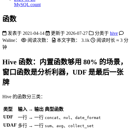
MySQL count
函数
发表于
2021-04-14
更新于
2026-07-27
分类于
hive
Waline：
阅读次数：
本文字数：
3.1k
阅读时长 ≈
3 分
钟
Hive 函数：内置函数够用 80% 的场景，
窗口函数是分析利器，UDF 是最后一张
牌
Hive 的函数分三类：
类型
输入 → 输出
典型函数
UDF
一行 → 一行
、
、
concat
nvl
date_format
UDAF
多行 → 一行
、
、
sum
avg
collect_set