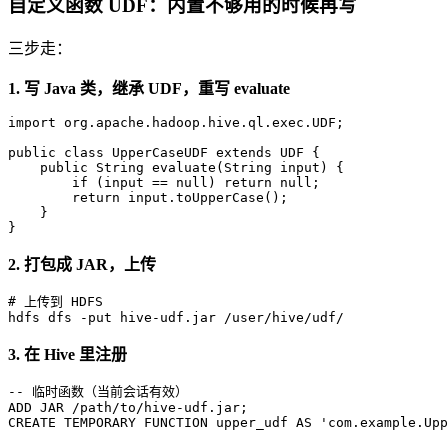
自定义函数 UDF：内置不够用的时候再写
三步走：
1. 写 Java 类，继承 UDF，重写 evaluate
import
 org.apache.hadoop.hive.ql.exec.UDF;

public
class
UpperCaseUDF
extends
UDF
 {

public
 String 
evaluate
(String input)
 {

if
 (input == 
null
) 
return
null
;

return
 input.toUpperCase();

    }

}
2. 打包成 JAR，上传
# 
上传到 HDFS
hdfs dfs -put hive-udf.jar /user/hive/udf/
3. 在 Hive 里注册
-- 临时函数（当前会话有效）
ADD
 JAR 
/
path
/
to
/
hive
-
CREATE
 TEMPORARY 
FUNCTION
 upper_udf 
AS
'com.example.Upp