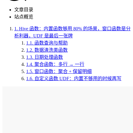
文章目录
站点概览
1.
Hive 函数：内置函数够用 80% 的场景，窗口函数是分
析利器，UDF 是最后一张牌
1.1.
函数查询与帮助
1.2.
数据清洗类函数
1.3.
日期处理函数
1.4.
聚合函数：多行 → 一行
1.5.
窗口函数：聚合 + 保留明细
1.6.
自定义函数 UDF：内置不够用的时候再写