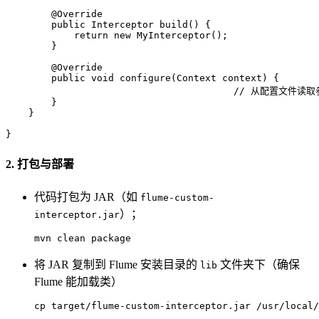
@Override
public
 Interceptor 
build
()
 {

return
new
MyInterceptor
();

        }

@Override
public
void
configure
(Context context)
 {

// 从配置文件读
        }

    }

}
2. 打包与部署
代码打包为 JAR（如
flume-custom-
）；
interceptor.jar
mvn clean 
package
将 JAR 复制到 Flume 安装目录的
文件夹下（确保
lib
Flume 能加载类）
cp target
/flume-custom-interceptor.jar /u
sr
/local/