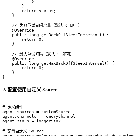
            }  

        }  

return
 status;  

    }  

// 失败重试间隔增量（默认 0 即可）  
@Override
public
long
getBackOffSleepIncrement
()
 {  

return
0
;  

    }  

// 最大重试间隔（默认 0 即可）  
@Override
public
long
getMaxBackOffSleepInterval
()
 {  

return
0
;  

    }  

}
2. 配置使用自定义 Source
# 定义组件  
agent.sources
 = 
customSource  
agent.channels
 = 
memoryChannel  
agent.sinks
 = 
loggerSink  
# 配置自定义 Source  
agent.sources.mySource.type
 = 
com.zhanghe.study.custom_