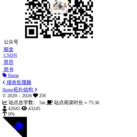
公众号
掘金
CSDN
思否
简书
flume
接收处理器
flume拓扑结构
© 2020 –
2026
ZH
站点总字数：
5m
站点阅读时长 ≈
75:36
42045
43245
0%