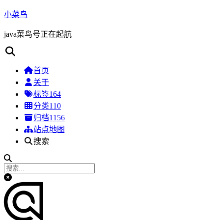
小菜鸟
java菜鸟号正在起航
首页
关于
标签
164
分类
110
归档
1156
站点地图
搜索