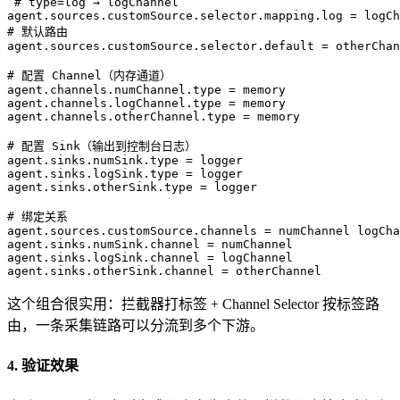
 # type=log → logChannel  
agent.sources.customSource.selector.mapping.log
 = 
logCh
# 默认路由  
agent.sources.customSource.selector.default
 = 
otherChan
# 配置 Channel（内存通道）  
agent.channels.numChannel.type
 = 
memory  
agent.channels.logChannel.type
 = 
memory  
agent.channels.otherChannel.type
 = 
memory  
# 配置 Sink（输出到控制台日志）  
agent.sinks.numSink.type
 = 
logger  
agent.sinks.logSink.type
 = 
logger  
agent.sinks.otherSink.type
 = 
logger  
# 绑定关系  
agent.sources.customSource.channels
 = 
numChannel logCha
agent.sinks.numSink.channel
 = 
numChannel  
agent.sinks.logSink.channel
 = 
logChannel  
agent.sinks.otherSink.channel
 = 
otherChannel  
这个组合很实用：拦截器打标签 + Channel Selector 按标签路
由，一条采集链路可以分流到多个下游。
4. 验证效果