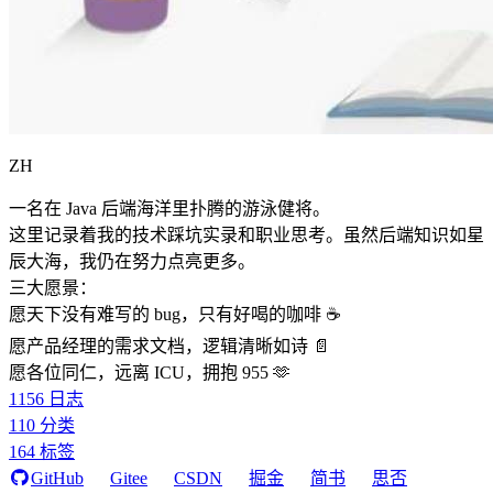
ZH
一名在 Java 后端海洋里扑腾的游泳健将。
这里记录着我的技术踩坑实录和职业思考。虽然后端知识如星
辰大海，我仍在努力点亮更多。
三大愿景：
愿天下没有难写的 bug，只有好喝的咖啡 ☕️
愿产品经理的需求文档，逻辑清晰如诗 📄
愿各位同仁，远离 ICU，拥抱 955 🫶
1156
日志
110
分类
164
标签
GitHub
Gitee
CSDN
掘金
简书
思否