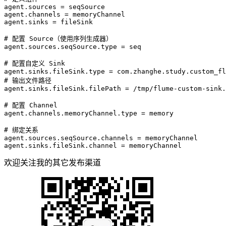
agent.sources
 = 
seqSource  
agent.channels
 = 
memoryChannel  
agent.sinks
 = 
fileSink  
# 配置 Source（使用序列生成器）  
agent.sources.seqSource.type
 = 
seq  
# 配置自定义 Sink  
agent.sinks.fileSink.type
 = 
com.zhanghe.study.custom_fl
# 输出文件路径  
agent.sinks.fileSink.filePath
 = 
/tmp/flume-custom-sink.
# 配置 Channel  
agent.channels.memoryChannel.type
 = 
memory  
# 绑定关系  
agent.sources.seqSource.channels
 = 
memoryChannel  
agent.sinks.fileSink.channel
 = 
memoryChannel  
欢迎关注我的其它发布渠道