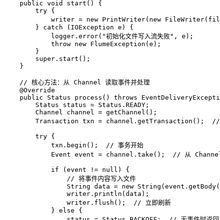
public
void
start
()
 {  

try
 {  

            writer = 
new
PrintWriter
(
new
FileWriter
(fil
        } 
catch
 (IOException e) {  

            logger.error(
"初始化文件写入流失败"
, e);  

throw
new
FlumeException
(e);  

        }  

super
.start();  

    }  

// 核心方法：从 Channel 读取事件并处理  
@Override
public
 Status 
process
()
throws
 EventDeliveryExcepti
Status
status
=
 Status.READY;  

Channel
channel
=
 getChannel();  

Transaction
txn
=
 channel.getTransaction();  
/
try
 {  

            txn.begin();  
// 事务开始  
Event
event
=
 channel.take();  
// 从 Chann
if
 (event != 
null
) {  

// 将事件内容写入文件  
String
data
=
new
String
(event.getBody(
                writer.println(data);  

                writer.flush();  
// 立即刷新  
            } 
else
 {  

                status = Status.BACKOFF;  
// 无事件时返回 