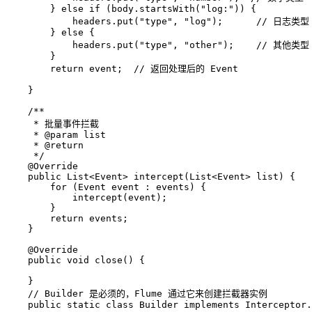
        } 
else
if
 (body.startsWith(
"log:"
)) {  

            headers.put(
"type"
, 
"log"
);      
// 日志类型
        } 
else
 {  

            headers.put(
"type"
, 
"other"
);    
// 其他类型
        }  

return
 event;  
// 返回处理后的 Event
    }

/**
     * 批量事件拦截
     * 
@param
 list
     * 
@return
     */
@Override
public
 List<Event> 
intercept
(List<Event> list)
 {

for
 (Event event : events) {  

            intercept(event);  

        }  

return
 events; 

    }

@Override
public
void
close
()
 {

    }

// Builder 是必须的，Flume 通过它来创建拦截器实例
public
static
class
Builder
implements
Interceptor
.