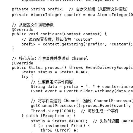
private
 String prefix;  
// 自定义前缀（从配置文件读取） 
private
AtomicInteger
counter
=
new
AtomicInteger
(
0
// 从配置文件读取参数  
@Override
public
void
configure
(Context context)
 {  

// 读取配置参数，默认值为 "custom"  
        prefix = context.getString(
"prefix"
, 
"custom"
);
    }  

// 核心方法：产生事件并发送到 Channel  
@Override
public
 Status 
process
()
throws
 EventDeliveryExcepti
Status
status
=
 Status.READY;  

try
 {  

// 生成自定义事件内容  
String
data
=
 prefix + 
": "
 + counter.incre
Event
event
=
 EventBuilder.withBody(data.ge
// 将事件发送到 Channel（通过 ChannelProcessor
            getChannelProcessor().processEvent(event); 
            Thread.sleep(
1000
);  
// 每秒生成一个事件  
        } 
catch
 (Exception e) {  

            status = Status.BACKOFF;  
// 失败时返回 BACK
if
 (e 
instanceof
 Error) {  

throw
 (Error) e;  
