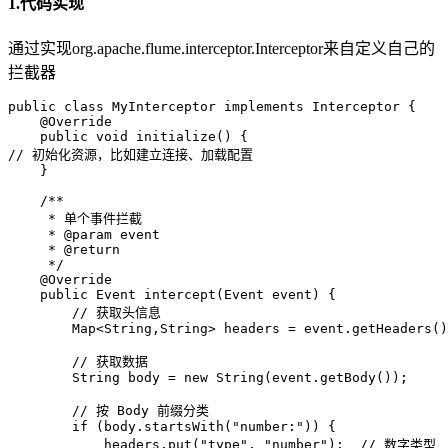
1.代码实现
通过实现org.apache.flume.interceptor.Interceptor来自定义自己的
拦截器
public
class
MyInterceptor
implements
Interceptor
 {

@Override
public
void
initialize
()
// 初始化资源，比如建立连接、加载配置
    }

/**
     * 单个事件拦截
     * 
@param
 event
     * 
@return
     */
@Override
public
 Event 
intercept
(Event event)
 {

// 获取头信息
        Map<String,String> headers = event.getHeaders()
// 获取数据
String
body
=
new
String
(event.getBody());

// 按 Body 前缀分类  
if
 (body.startsWith(
"number:"
)) {  

            headers.put(
"type"
, 
"number"
);  
// 数字类型 