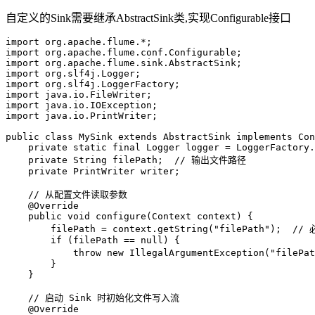
自定义的Sink需要继承AbstractSink类,实现Configurable接口
import
import
import
import
import
import
import
import
 java.io.PrintWriter;  

public
class
MySink
extends
AbstractSink
implements
Con
private
static
final
Logger
logger
=
 LoggerFactory.
private
 String filePath;  
// 输出文件路径  
private
 PrintWriter writer;  

// 从配置文件读取参数  
@Override
public
void
configure
(Context context)
 {  

        filePath = context.getString(
"filePath"
);  
//
if
 (filePath == 
null
) {  

throw
new
IllegalArgumentException
(
"fileP
        }  

    }  

// 启动 Sink 时初始化文件写入流  
@Override