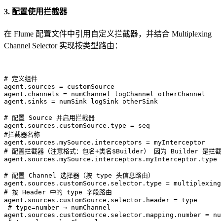
3. 配置使用拦截器
在 Flume 配置文件中引用自定义拦截器，并结合 Multiplexing
Channel Selector 实现按类型路由：
# 定义组件  
agent.sources
 = 
customSource  
agent.channels
 = 
numChannel logChannel otherChannel  
agent.sinks
 = 
numSink logSink otherSink  
# 配置 Source 并启用拦截器  
agent.sources.customSource.type
 = 
seq
#拦截器名称
agent.sources.mySource.interceptors
 = 
myInterceptor
# 配置拦截器（注意格式：包名+类名$Builder） 因为 Builder 是
agent.sources.mySource.interceptors.myInterceptor.type
 
# 配置 Channel 选择器（按 type 头信息路由）  
agent.sources.customSource.selector.type
 = 
multiplexing
# 按 Header 中的 type 字段路由
agent.sources.customSource.selector.header
 = 
type    
 # type=number → numChannel 
agent.sources.customSource.selector.mapping.number
 = 
nu