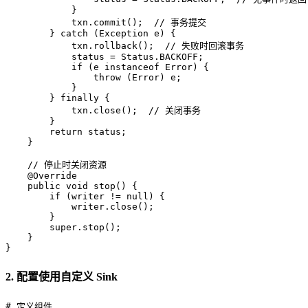
            }  

            txn.commit();  
// 事务提交  
        } 
catch
 (Exception e) {  

            txn.rollback();  
// 失败时回滚事务  
            status = Status.BACKOFF;  

if
 (e 
instanceof
 Error) {  

throw
 (Error) e;  

            }  

        } 
finally
 {  

            txn.close();  
// 关闭事务  
        }  

return
 status;  

    }  

// 停止时关闭资源  
@Override
public
void
stop
()
 {  

if
 (writer != 
null
) {  

            writer.close();  

        }  

super
.stop();  

    }  

}
2. 配置使用自定义 Sink
# 定义组件  