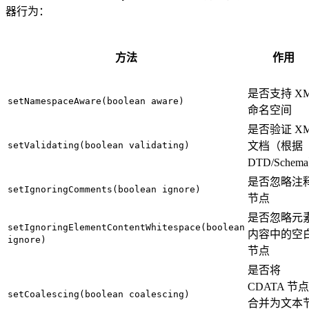
器行为：
方法
作用
是否支持 X
setNamespaceAware(boolean aware)
命名空间
是否验证 X
setValidating(boolean validating)
文档（根据
DTD/Schem
是否忽略注
setIgnoringComments(boolean ignore)
节点
是否忽略元
setIgnoringElementContentWhitespace(boolean
内容中的空
ignore)
节点
是否将
CDATA 节点
setCoalescing(boolean coalescing)
合并为文本