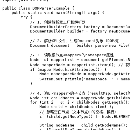
public
class
DOMParserExample
 {

public
static
void
main
(String[] args)
 {

try
 {

// 1. 创建解析器工厂和解析器
DocumentBuilderFactory
factory
=
 DocumentBu
DocumentBuilder
builder
=
 factory.newDocume
// 2. 解析XML文件，生成Document对象（DOM树）
Document
document
=
 builder.parse(
new
File
(
// 3. 读取根节点<mapper>的namespace属性
NodeList
mapperList
=
 document.getElementsB
Node
mapperNode
=
 mapperList.item(
0
); 
// 
if
 (mapperNode.hasAttributes()) {

Node
namespaceNode
=
 mapperNode.getAttr
                System.out.println(
"namespace: "
 + name
            }

// 4. 遍历<mapper>的子节点（resultMap、select
NodeList
childNodes
=
 mapperNode.getChildNo
for
 (
int
i
=
0
; i < childNodes.getLength();
Node
child
=
 childNodes.item(i);

// 忽略空白节点（文本节点中的空格、换行）
if
 (child.getNodeType() != Node.ELEMENT
String
nodeName
=
 child.getNodeName();

if
 (
"resultMap"
.equals(nodeName)) {
