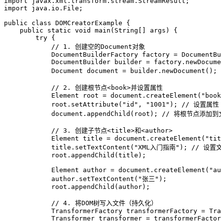
import
import
 java.io.File;

public
class
DOMCreatorExample
 {

public
static
void
main
(String[] args)
 {

try
 {

// 1. 创建空的Document对象
DocumentBuilderFactory
factory
=
 DocumentBu
DocumentBuilder
builder
=
 factory.newDocume
Document
document
=
 builder.newDocument(); 
// 2. 创建根节点<book>并设置属性
Element
root
=
 document.createElement(
"book
            root.setAttribute(
"id"
, 
"1001"
); 
// 设置属性
            document.appendChild(root); 
// 将根节点添加到
// 3. 创建子节点<title>和<author>
Element
title
=
 document.createElement(
"tit
            title.setTextContent(
"XML入门指南"
); 
// 设置
            root.appendChild(title);

Element
author
=
 document.createElement(
"au
            author.setTextContent(
"张三"
);

            root.appendChild(author);

// 4. 将DOM树写入文件（持久化）
TransformerFactory
transformerFactory
=
 Tra
Transformer
transformer
=
 transformerFactor