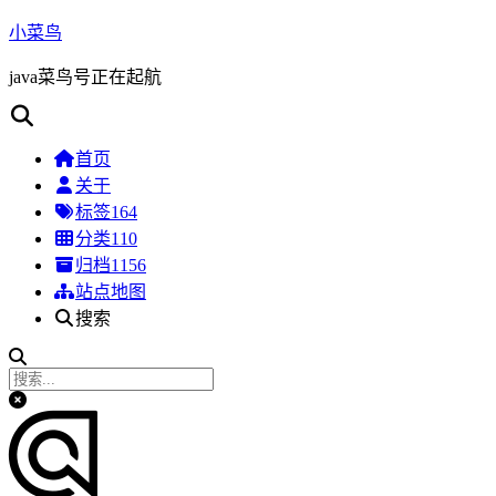
小菜鸟
java菜鸟号正在起航
首页
关于
标签
164
分类
110
归档
1156
站点地图
搜索