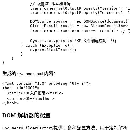
// 设置XML版本和编码
            transformer.setOutputProperty(
"version"
, 
"1
            transformer.setOutputProperty(
"encoding"
, 
"
DOMSource
source
=
new
DOMSource
(document);

StreamResult
result
=
new
StreamResult
(
new
            transformer.transform(source, result); 
//
            System.out.println(
"XML文件创建成功！"
);

        } 
catch
 (Exception e) {

            e.printStackTrace();

        }

    }

}
生成的
内容
：
new_book.xml
<?xml version=
"1.0"
 encoding=
"UTF-8"
?>
<
book
id
=
"1001"
>
<
title
>
XML入门指南
</
title
>
<
author
>
张三
</
author
>
</
book
>
DOM 解析器的配置
提供了多种配置方法，用于定制解析
DocumentBuilderFactory