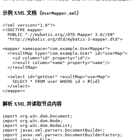
示例 XML 文档（
）
UserMapper.xml
<?xml version=
"1.0"
?>
<!DOCTYPE 
mapper
PUBLIC
"-//mybatis.org//DTD Mapper 3.0//EN"
"http://mybatis.org/dtd/mybatis-3-mapper.dtd"
>
<
mapper
namespace
=
"com.example.UserMapper"
>
<
resultMap
type
=
"com.example.User"
id
=
"userMap"
>
<
id
column
=
"id"
property
=
"id"
/>
<
result
column
=
"name"
property
=
"name"
/>
</
resultMap
>
<
select
id
=
"getUser"
resultMap
=
"userMap"
>
    SELECT * FROM user WHERE id = #{id}

</
select
>
</
mapper
>
解析 XML 并读取节点内容
import
import
import
import
import
import
 java.io.File;
