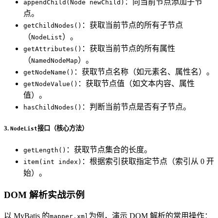
：向当前节点添加子节
appendChild(Node newChild)
点。
：获取当前节点的所有子节点
getChildNodes()
（
）。
NodeList
：获取当前节点的所有属性
getAttributes()
（
）。
NamedNodeMap
：获取节点名称（如元素名、属性名）。
getNodeName()
：获取节点值（如文本内容、属性
getNodeValue()
值）。
：判断当前节点是否有子节点。
hasChildNodes()
3.
接口（核心方法）
NodeList
：获取节点集合的长度。
getLength()
：根据索引获取指定节点（索引从 0 开
item(int index)
始）。
DOM 解析实战示例
以 MyBatis 的
为例，演示 DOM 解析的常用操作：
mapper.xml