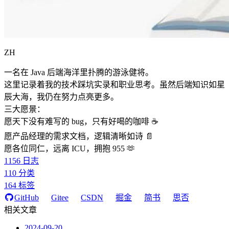
ZH
一名在 Java 后端海洋里扑腾的游泳健将。
这里记录着我的技术踩坑实录和职业思考。虽然后端知识如星
辰大海，我仍在努力点亮更多。
三大愿景：
愿天下没有难写的 bug，只有好喝的咖啡 ☕️
愿产品经理的需求文档，逻辑清晰如诗 📄
愿各位同仁，远离 ICU，拥抱 955 🫶
1156
日志
110
分类
164
标签
GitHub
Gitee
CSDN
掘金
简书
思否
相关文章
2024-09-20