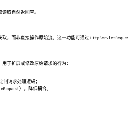
续读取自然返回空。
获取，而非直接操作原始流。这一功能可通过
HttpServletReque
包装类，用于扩展或修改原始请求的行为：
定制请求处理逻辑；
），降低耦合。
teRequest