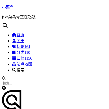
小菜鸟
java菜鸟号正在起航
首页
关于
标签
164
分类
110
归档
1156
站点地图
搜索