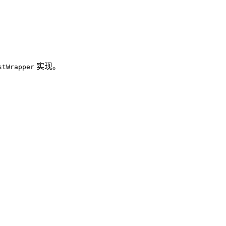
实现。
stWrapper