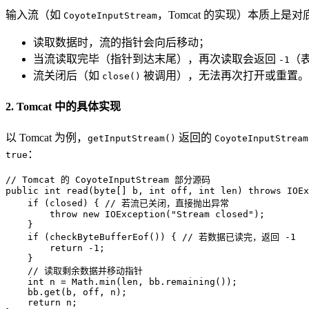
输入流（如
，Tomcat 的实现）本质上是
CoyoteInputStream
读取数据时，流的指针会向后移动；
当流读取完毕（指针到达末尾），再次读取会返回
（
-1
流关闭后（如
被调用），无法再次打开或重置。
close()
2. Tomcat 中的具体实现
以 Tomcat 为例，
返回的
getInputStream()
CoyoteInputStream
：
true
// Tomcat 的 CoyoteInputStream 部分源码
public
int
read
(
byte
[] b, 
int
 off, 
int
 len)
throws
 IOEx
if
 (closed) { 
// 若流已关闭，直接抛出异常
throw
new
IOException
(
"Stream closed"
);

    }

if
 (checkByteBufferEof()) { 
// 若数据已读完，返回 -1
return
 -
1
;

    }

// 读取剩余数据并移动指针
int
n
=
 Math.min(len, bb.remaining());

    bb.get(b, off, n);

return
 n;
