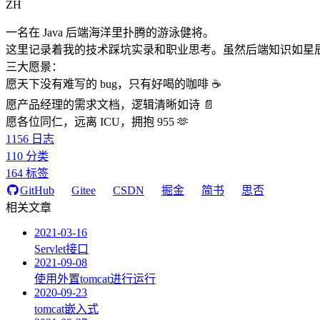
ZH
一名在 Java 后端海洋里扑腾的游泳健将。
这里记录着我的技术踩坑实录和职业思考。虽然后端知识如星
三大愿景：
愿天下没有难写的 bug，只有好喝的咖啡 ☕️
愿产品经理的需求文档，逻辑清晰如诗 📄
愿各位同仁，远离 ICU，拥抱 955 🫶
1156
日志
110
分类
164
标签
GitHub
Gitee
CSDN
掘金
简书
思否
相关文章
2021-03-16
Servlet接口
2021-09-08
使用外置tomcat进行运行
2020-09-23
tomcat嵌入式