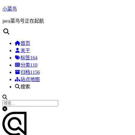
小菜鸟
java菜鸟号正在起航
首页
关于
标签
164
分类
110
归档
1156
站点地图
搜索