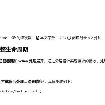
aline：
阅读次数：
本文字数：
2.3k
阅读时长 ≈
2 分钟
完整生命周期
拦截器链
和
Action 处理
展开，通过分层设计实现请求的接收、处
理→拦截器后处理→结果响应”
，具体步骤如下：
）；
rAction/test.action
；