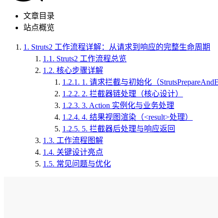
文章目录
站点概览
1.
Struts2 工作流程详解：从请求到响应的完整生命周期
1.1.
Struts2 工作流程总览
1.2.
核心步骤详解
1.2.1.
1. 请求拦截与初始化（StrutsPrepareAndExe
1.2.2.
2. 拦截器链处理（核心设计）
1.2.3.
3. Action 实例化与业务处理
1.2.4.
4. 结果视图渲染（<result>处理）
1.2.5.
5. 拦截器后处理与响应返回
1.3.
工作流程图解
1.4.
关键设计亮点
1.5.
常见问题与优化