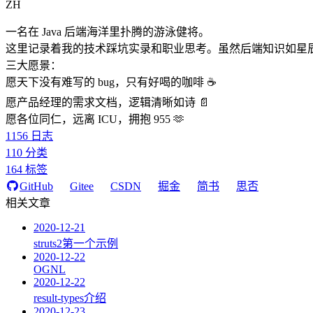
ZH
一名在 Java 后端海洋里扑腾的游泳健将。
这里记录着我的技术踩坑实录和职业思考。虽然后端知识如星
三大愿景：
愿天下没有难写的 bug，只有好喝的咖啡 ☕️
愿产品经理的需求文档，逻辑清晰如诗 📄
愿各位同仁，远离 ICU，拥抱 955 🫶
1156
日志
110
分类
164
标签
GitHub
Gitee
CSDN
掘金
简书
思否
相关文章
2020-12-21
struts2第一个示例
2020-12-22
OGNL
2020-12-22
result-types介绍
2020-12-23