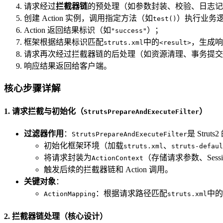
请求经过
拦截器链
的预处理（如参数封装、校验、日志记
创建 Action 实例，调用指定方法（如
）执行业务
test()
Action 返回结果标识（如
）；
"success"
框架根据结果标识匹配
中的
，生成响
struts.xml
<result>
请求再次经过拦截器链的后处理（如资源清理、事务提交
响应结果返回给客户端。
核心步骤详解
1. 请求拦截与初始化（
）
StrutsPrepareAndExecuteFilter
过滤器作用
：
是 Stru
StrutsPrepareAndExecuteFilter
初始化框架环境（加载
、
struts.xml
struts-defaul
将请求封装为
（存储请求参数、Sess
ActionContext
触发后续的拦截器链和 Action 调用。
关键对象
：
：根据请求路径匹配
中的
ActionMapping
struts.xml
2. 拦截器链处理（核心设计）