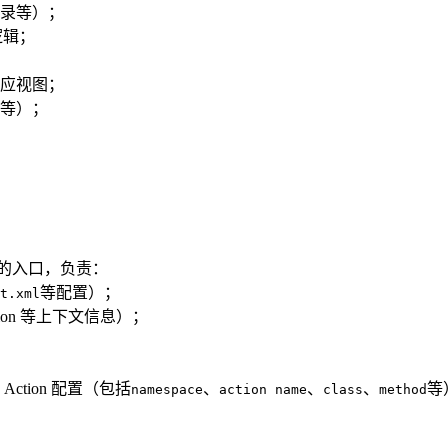
录等）；
逻辑；
应视图；
等）；
ts2 的入口，负责：
等配置）；
t.xml
ion 等上下文信息）；
 Action 配置（包括
、
、
、
等
namespace
action name
class
method