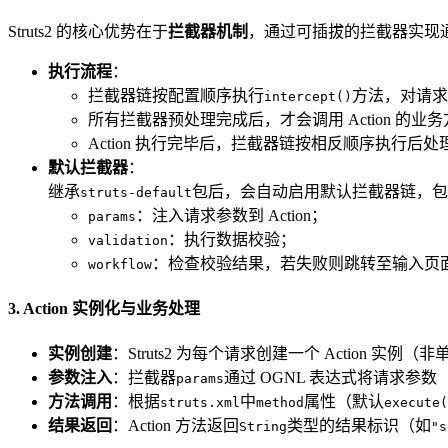
Struts2 的核心优势在于
拦截器机制
，通过可插拔的拦截器实现
执行流程
：
拦截器链按配置顺序执行
方法，对请求
intercept()
所有拦截器预处理完成后，才会调用 Action 的业
Action 执行完毕后，拦截器链按相反顺序执行后
默认拦截器
：
继承
包后，会自动启用默认拦截器链，包
struts-default
：注入请求参数到 Action；
params
：执行数据校验；
validation
：检查校验结果，若失败则跳转至输入页
workflow
3. Action 实例化与业务处理
实例创建
：Struts2 为每个请求创建一个 Action 
参数注入
：拦截器
通过 OGNL 表达式将请求参数
params
方法调用
：根据
中
属性（默认
struts.xml
method
execute(
结果返回
：Action 方法返回
类型的结果标识（如
String
"s