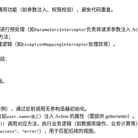
通用功能（如参数注入、权限校验），避免代码重复。
进行预处理（如
负责将请求参数注入 Act
ParametersInterceptor
务方法；
处理逻辑（如
处理异常）。
ExceptionMappingInterceptor
括：
面。
实例（非单例），通过反射调用无参构造器初始化。
（如
）注入 Action 的属性（需提供 getter/setter）。
user.name=张三
）调用对应方法，执行业务逻辑（如数据库操作、业务计算等
)
、
），用于匹配后续的视图。
uccess"
"error"