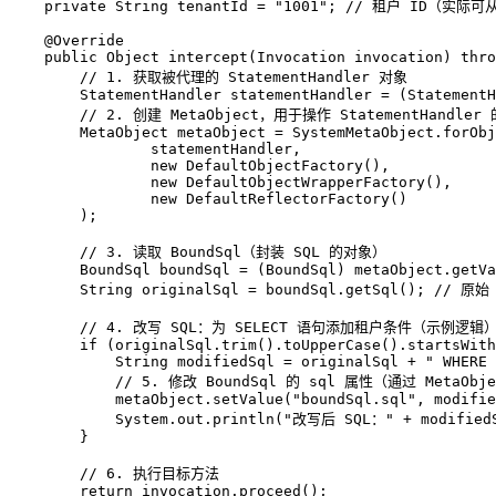
private
String
tenantId
=
"1001"
; 
// 租户 ID（实际
@Override
public
 Object 
intercept
(Invocation invocation)
thro
// 1. 获取被代理的 StatementHandler 对象
StatementHandler
statementHandler
=
 (StatementH
// 2. 创建 MetaObject，用于操作 StatementHandler
MetaObject
metaObject
=
 SystemMetaObject.forObj
                statementHandler,

new
DefaultObjectFactory
(),

new
DefaultObjectWrapperFactory
(),

new
DefaultReflectorFactory
()

        );

// 3. 读取 BoundSql（封装 SQL 的对象）
BoundSql
boundSql
=
 (BoundSql) metaObject.getVa
String
originalSql
=
 boundSql.getSql(); 
// 原始 
// 4. 改写 SQL：为 SELECT 语句添加租户条件（示例逻辑
if
 (originalSql.trim().toUpperCase().startsWith
String
modifiedSql
=
 originalSql + 
" WHERE 
// 5. 修改 BoundSql 的 sql 属性（通过 MetaOb
            metaObject.setValue(
"boundSql.sql"
, modifie
            System.out.println(
"改写后 SQL："
 + modifiedS
        }

// 6. 执行目标方法
return
 invocation.proceed();
