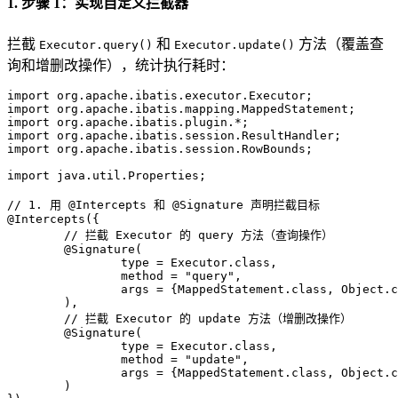
1. 步骤 1：实现自定义拦截器
拦截
和
方法（覆盖查
Executor.query()
Executor.update()
询和增删改操作），统计执行耗时：
import
import
import
import
import
 org.apache.ibatis.session.RowBounds;

import
 java.util.Properties;

// 1. 用 @Intercepts 和 @Signature 声明拦截目标
@Intercepts({
        // 拦截 Executor 的 query 方法（查询操作）
        @Signature(
                type = Executor.class,
                method = "query",
                args = {MappedStatement.class, Object.
        ),
        // 拦截 Executor 的 update 方法（增删改操作）
        @Signature(
                type = Executor.class,
                method = "update",
                args = {MappedStatement.class, Object.c
        )