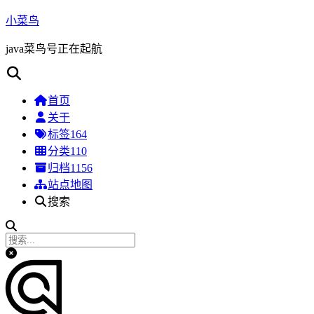
小菜鸟
java菜鸟号正在起航
首页
关于
标签
164
分类
110
归档
1156
站点地图
搜索