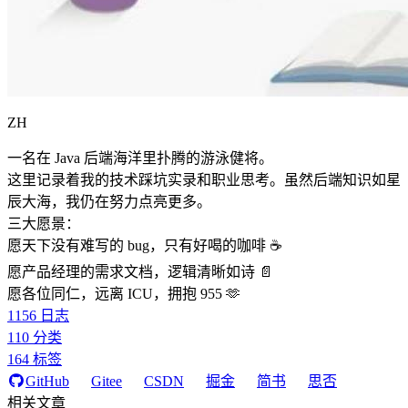
ZH
一名在 Java 后端海洋里扑腾的游泳健将。
这里记录着我的技术踩坑实录和职业思考。虽然后端知识如星
辰大海，我仍在努力点亮更多。
三大愿景：
愿天下没有难写的 bug，只有好喝的咖啡 ☕️
愿产品经理的需求文档，逻辑清晰如诗 📄
愿各位同仁，远离 ICU，拥抱 955 🫶
1156
日志
110
分类
164
标签
GitHub
Gitee
CSDN
掘金
简书
思否
相关文章