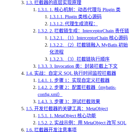
1.3.
拦截器的底层实现原理
1.3.1.
1. 核心机制：动态代理与 Plugin 类
1.3.1.1.
Plugin 类核心源码
1.3.1.2.
代理生成流程：
1.3.2.
2. 拦截链生成：InterceptorChain 责任链
1.3.2.1.
（1）InterceptorChain 核心源码
1.3.2.2.
（2）拦截链融入 MyBatis 初始
化流程
1.3.2.3.
（3）拦截链执行顺序
1.3.3.
3. Invocation 类：封装拦截上下文
1.4.
实战：自定义 SQL 执行时间监控拦截器
1.4.1.
1. 步骤 1：实现自定义拦截器
1.4.2.
2. 步骤 2：配置拦截器（mybatis-
config.xml）
1.4.3.
3. 步骤 3：测试拦截效果
1.5.
开发拦截器的关键工具：MetaObject
1.5.1.
1. MetaObject 核心功能
1.5.2.
2. 实战示例：用 MetaObject 改写 SQL
1.6.
拦截器开发注意事项