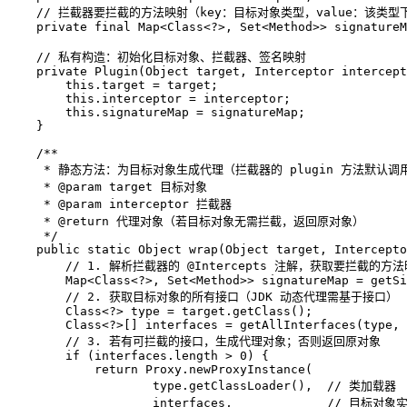
// 拦截器要拦截的方法映射（key：目标对象类型，value：该类
private
final
 Map<Class<?>, Set<Method>> signatureM
// 私有构造：初始化目标对象、拦截器、签名映射
private
Plugin
(Object target, Interceptor intercept
this
.target = target;

this
.interceptor = interceptor;

this
.signatureMap = signatureMap;

    }

/**
     * 静态方法：为目标对象生成代理（拦截器的 plugin 方法默认
     * 
@param
 target 目标对象
     * 
@param
 interceptor 拦截器
     * 
@return
 代理对象（若目标对象无需拦截，返回原对象）
     */
public
static
 Object 
wrap
(Object target, Intercepto
// 1. 解析拦截器的 @Intercepts 注解，获取要拦截的方
        Map<Class<?>, Set<Method>> signatureMap = getSi
// 2. 获取目标对象的所有接口（JDK 动态代理需基于接口）
        Class<?> type = target.getClass();

        Class<?>[] interfaces = getAllInterfaces(type, 
// 3. 若有可拦截的接口，生成代理对象；否则返回原对象
if
 (interfaces.length > 
0
) {

return
 Proxy.newProxyInstance(

                    type.getClassLoader(),  
// 类加载器
                    interfaces,             
// 目标对象