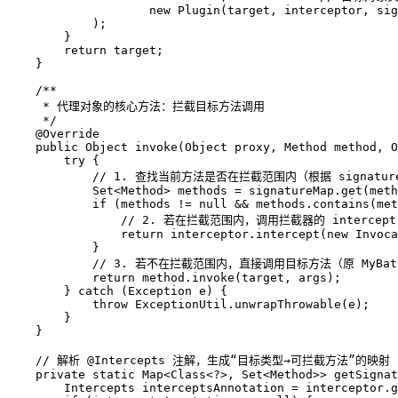
new
Plugin
(target, interceptor, sig
            );

        }

return
 target;

    }

/**
     * 代理对象的核心方法：拦截目标方法调用
     */
@Override
public
 Object 
invoke
(Object proxy, Method method, O
try
 {

// 1. 查找当前方法是否在拦截范围内（根据 signatur
            Set<Method> methods = signatureMap.get(meth
if
 (methods != 
null
 && methods.contains(met
// 2. 若在拦截范围内，调用拦截器的 interce
return
 interceptor.intercept(
new
Invoca
            }

// 3. 若不在拦截范围内，直接调用目标方法（原 MyBat
return
 method.invoke(target, args);

        } 
catch
 (Exception e) {

throw
 ExceptionUtil.unwrapThrowable(e);

        }

    }

// 解析 @Intercepts 注解，生成“目标类型→可拦截方法”的映射
private
static
 Map<Class<?>, Set<Method>> getSignat
Intercepts
interceptsAnnotation
=
 interceptor.g