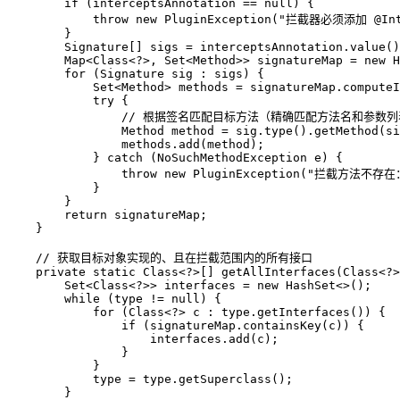
if
 (interceptsAnnotation == 
null
) {

throw
new
PluginException
(
"拦截器必须添加 @Int
        }

        Signature[] sigs = interceptsAnnotation.value()
        Map<Class<?>, Set<Method>> signatureMap = 
new
H
for
 (Signature sig : sigs) {

            Set<Method> methods = signatureMap.computeI
try
 {

// 根据签名匹配目标方法（精确匹配方法名和参数列
Method
method
=
 sig.type().getMethod(si
                methods.add(method);

            } 
catch
 (NoSuchMethodException e) {

throw
new
PluginException
(
"拦截方法不存在
            }

        }

return
 signatureMap;

    }

// 获取目标对象实现的、且在拦截范围内的所有接口
private
static
 Class<?>[] getAllInterfaces(Class<?>
        Set<Class<?>> interfaces = 
new
HashSet
<>();

while
 (type != 
null
) {

for
 (Class<?> c : type.getInterfaces()) {

if
 (signatureMap.containsKey(c)) {

                    interfaces.add(c);

                }

            }

            type = type.getSuperclass();

        }
