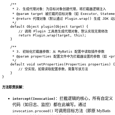
/**
     * 2. 生成代理对象：为目标对象创建代理，将拦截器逻辑注入
     * 
@param
 target 被拦截的目标对象（如 Executor、Statemen
     * 
@return
 代理对象（默认通过 Plugin.wrap() 生成 JDK 
     */
default
 Object 
plugin
(Object target)
 {

// 调用 Plugin 工具类生成代理对象，默认实现无需修改
return
 Plugin.wrap(target, 
this
);

    }

/**
     * 3. 初始化拦截器参数：从 MyBatis 配置中读取插件参数
     * 
@param
 properties 配置文件中为拦截器设置的参数（如 <proper
     */
default
void
setProperties
(Properties properties)
 {

// 空实现，如需读取配置参数，需重写该方法
    }

}
方法职责拆解：
：拦截逻辑的核心，所有自定义
intercept(Invocation)
代码（如日志、监控）都在此编写。通过
可调用目标方法（即原 MyBatis
invocation.proceed()