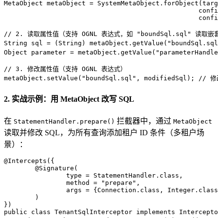
MetaObject
metaObject
=
 SystemMetaObject.forObject(targ
                                                  confi
                                                  confi
// 2. 读取属性值（支持 OGNL 表达式，如 "boundSql.sql" 读取
String
sql
=
 (String) metaObject.getValue(
"boundSql.sql
Object
parameter
=
 metaObject.getValue(
"parameterHandle
// 3. 修改属性值（支持 OGNL 表达式）
metaObject.setValue(
"boundSql.sql"
, modifiedSql); 
// 
2. 实战示例：用 MetaObject 改写 SQL
在
拦截器中，通过
StatementHandler.prepare()
MetaObject
读取并修改 SQL，为所有查询添加租户 ID 条件（多租户场
景）：
@Intercepts({
        @Signature(
                type = StatementHandler.class,
                method = "prepare",
                args = {Connection.class, Integer.class
        )
})
public
class
TenantSqlInterceptor
implements
Intercepto