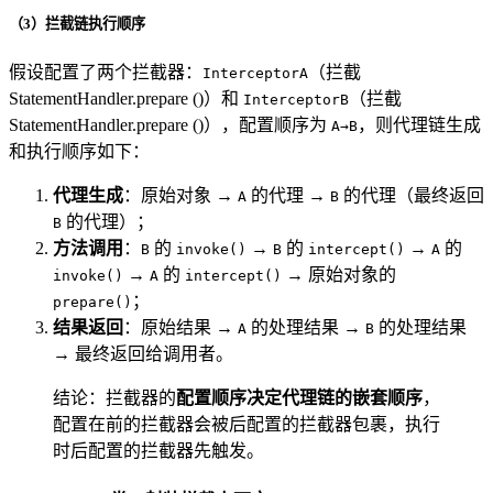
（3）拦截链执行顺序
假设配置了两个拦截器：
（拦截
InterceptorA
StatementHandler.prepare ()）和
（拦截
InterceptorB
StatementHandler.prepare ()），配置顺序为
，则代理链生成
A→B
和执行顺序如下：
代理生成
：原始对象 →
的代理 →
的代理（最终返回
A
B
的代理）；
B
方法调用
：
的
→
的
→
的
B
invoke()
B
intercept()
A
→
的
→ 原始对象的
invoke()
A
intercept()
；
prepare()
结果返回
：原始结果 →
的处理结果 →
的处理结果
A
B
→ 最终返回给调用者。
结论：拦截器的
配置顺序决定代理链的嵌套顺序
，
配置在前的拦截器会被后配置的拦截器包裹，执行
时后配置的拦截器先触发。