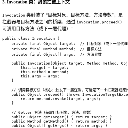
3. Invocation 类：封装拦截上下文
类封装了 “目标对象、目标方法、方法参数”，是
Invocation
拦截器与目标方法之间的桥梁，通过
invocation.proceed()
可调用目标方法（或下一层代理）：
public
class
Invocation
 {

private
final
 Object target;  
// 目标对象（或下一层代理
private
final
 Method method;  
// 目标方法
private
final
 Object[] args;  
// 方法参数
public
Invocation
(Object target, Method method, Obj
this
.target = target;

this
.method = method;

this
.args = args;

    }

// 调用目标方法（核心：触发下一层逻辑，可能是下一个拦截器或原
public
 Object 
proceed
()
throws
 InvocationTargetExce
return
 method.invoke(target, args);

    }

// Getter 方法（获取目标对象、方法、参数）
public
 Object 
getTarget
()
 { 
return
 target; }

public
 Method 
getMethod
()
 { 
return
 method; }

public
 Object[] getArgs() { 
return
 args; }
