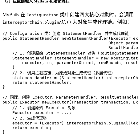
（2）拦截链融入 MyBatis 初始化流程
MyBatis 在
类中创建四大核心对象时，会调用
Configuration
为对象生成代理链。例如：
interceptorChain.pluginAll()
// Configuration 类：创建 StatementHandler 并生成代理链
public
 StatementHandler 
newStatementHandler
(Executor ex
                                           Object param
                                           ResultHandle
// 1. 创建原始 StatementHandler 对象（RoutingStatemen
StatementHandler
statementHandler
=
new
RoutingStat
        executor, ms, parameterObject, rowBounds, resul
    );

// 2. 调用拦截器链，为原始对象生成代理（多层代理）
    statementHandler = (StatementHandler) interceptorCh
return
 statementHandler;

}

// 同理，创建 Executor、ParameterHandler、ResultSetHandl
public
 Executor 
newExecutor
(Transaction transaction, Ex
// 1. 创建原始 Executor 对象
Executor
executor
=
 ...; 

// 2. 生成代理链
    executor = (Executor) interceptorChain.pluginAll(ex
return
 executor;

}