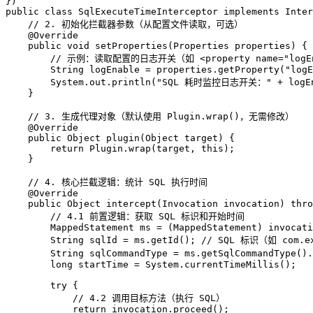
})
public
class
SqlExecuteTimeInterceptor
implements
Inter
// 2. 初始化拦截器参数（从配置文件读取，可选）
@Override
public
void
setProperties
(Properties properties)
 {

// 示例：读取配置的日志开关（如 <property name="logEna
String
logEnable
=
 properties.getProperty(
"logE
        System.out.println(
"SQL 耗时监控日志开关："
 + logE
    }

// 3. 生成代理对象（默认使用 Plugin.wrap()，无需修改）
@Override
public
 Object 
plugin
(Object target)
 {

return
 Plugin.wrap(target, 
this
);

    }

// 4. 核心拦截逻辑：统计 SQL 执行时间
@Override
public
 Object 
intercept
(Invocation invocation)
thro
// 4.1 前置逻辑：获取 SQL 标识和开始时间
MappedStatement
ms
=
 (MappedStatement) invocati
String
sqlId
=
 ms.getId(); 
// SQL 标识（如 com.ex
String
sqlCommandType
=
 ms.getSqlCommandType().
long
startTime
=
 System.currentTimeMillis();

try
 {

// 4.2 调用目标方法（执行 SQL）
return
 invocation.proceed();
