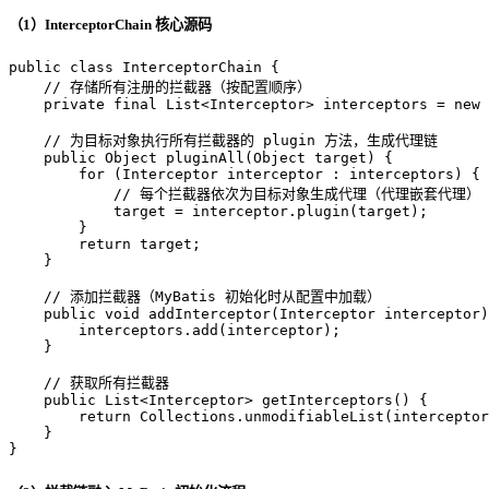
（1）InterceptorChain 核心源码
public
class
InterceptorChain
 {

// 存储所有注册的拦截器（按配置顺序）
private
final
 List<Interceptor> interceptors = 
new
// 为目标对象执行所有拦截器的 plugin 方法，生成代理链
public
 Object 
pluginAll
(Object target)
 {

for
 (Interceptor interceptor : interceptors) {

// 每个拦截器依次为目标对象生成代理（代理嵌套代理）
            target = interceptor.plugin(target);

        }

return
 target;

    }

// 添加拦截器（MyBatis 初始化时从配置中加载）
public
void
addInterceptor
(Interceptor interceptor)
        interceptors.add(interceptor);

    }

// 获取所有拦截器
public
 List<Interceptor> 
getInterceptors
()
 {

return
 Collections.unmodifiableList(interceptor
    }

}