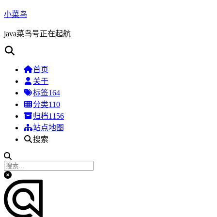
小菜鸟
java菜鸟号正在起航
首页
关于
标签
164
分类
110
归档
1156
站点地图
搜索