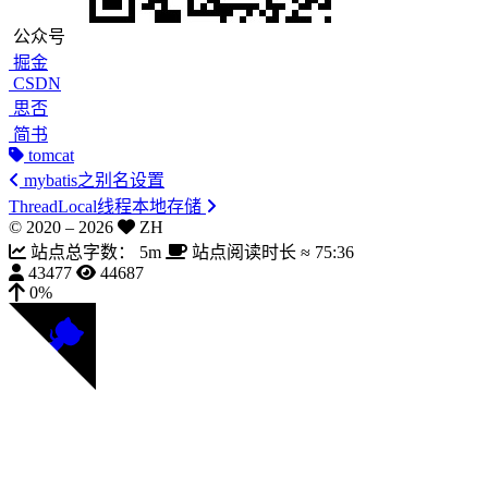
公众号
掘金
CSDN
思否
简书
tomcat
mybatis之别名设置
ThreadLocal线程本地存储
© 2020 –
2026
ZH
站点总字数：
5m
站点阅读时长 ≈
75:36
43477
44687
0%