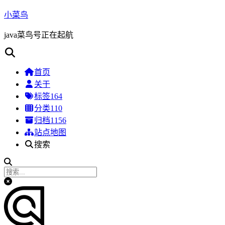
小菜鸟
java菜鸟号正在起航
首页
关于
标签
164
分类
110
归档
1156
站点地图
搜索