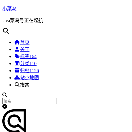
小菜鸟
java菜鸟号正在起航
首页
关于
标签
164
分类
110
归档
1156
站点地图
搜索