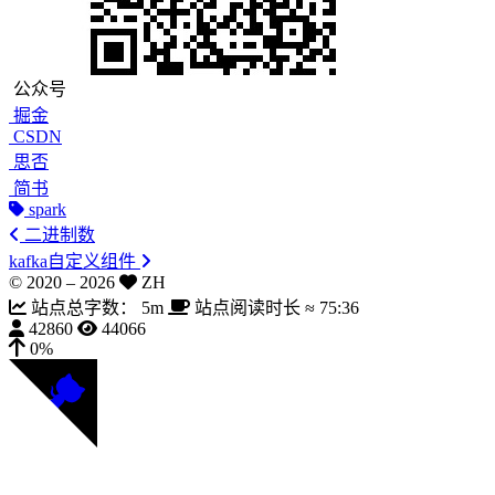
公众号
掘金
CSDN
思否
简书
spark
二进制数
kafka自定义组件
© 2020 –
2026
ZH
站点总字数：
5m
站点阅读时长 ≈
75:36
42860
44066
0%