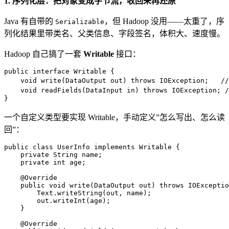
1. 序列化层：把对象变成字节流，收回来再还原
Java 有自带的
，但 Hadoop 没用——太重了，序
Serializable
列化结果里带类名、父类信息、字段签名，体积大、速度慢。
Hadoop 自己搞了一套
Writable
接口：
public
interface
Writable
 {

void
write
(DataOutput out)
throws
 IOException;   
/
void
readFields
(DataInput in)
throws
 IOException; 
}
一个自定义类型要实现 Writable，手动定义”怎么写出、怎么读
回”：
public
class
UserInfo
implements
Writable
 {

private
 String name;

private
int
 age;

@Override
public
void
write
(DataOutput out)
throws
 IOExceptio
        Text.writeString(out, name);

        out.writeInt(age);

    }

@Override