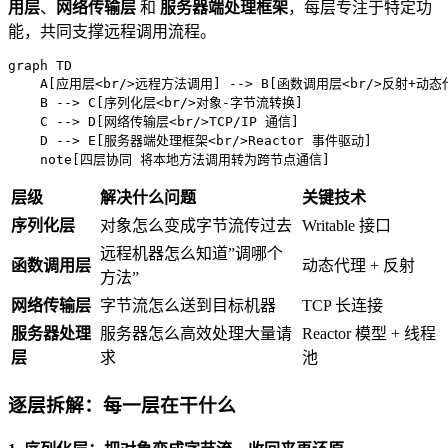
用层
、
网络传输层
和
服务器端处理框架
，每层专注于特定功
能，共同支撑远程调用流程。
graph TD

    A[应用层<br/>远程方法调用] --> B[函数调用层<br/>反射+动态代
    B --> C[序列化层<br/>对象-字节流转换]

    C --> D[网络传输层<br/>TCP/IP 通信]

    D --> E[服务器端处理框架<br/>Reactor 事件驱动]

    note[四层协同 将本地方法调用转为跨节点通信]
层级
解决什么问题
关键技术
序列化层
对象怎么变成字节流传过去
Writable 接口
远程机器怎么知道”调哪个
函数调用层
动态代理 + 反射
方法”
网络传输层
字节流怎么送到目标机器
TCP 长连接
服务器处理
服务器怎么高效处理大量请
Reactor 模型 + 线程
层
求
池
逐层拆解：每一层在干什么