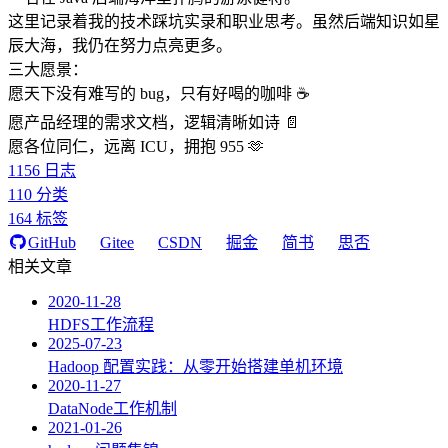
这里记录着我的技术踩坑实录和职业思考。虽然后端知识如星
辰大海，我仍在努力点亮更多。
三大愿景：
愿天下没有难写的 bug，只有好喝的咖啡 ☕️
愿产品经理的需求文档，逻辑清晰如诗 📄
愿各位同仁，远离 ICU，拥抱 955 🫶
1156
日志
110
分类
164
标签
GitHub
Gitee
CSDN
掘金
简书
思否
相关文章
2020-11-28
HDFS工作流程
2025-07-23
Hadoop 配置实践：从零开始搭建单机环境
2020-11-27
DataNode工作机制
2021-01-26