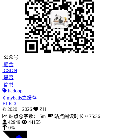
公众号
掘金
CSDN
思否
简书
hadoop
mybatis之缓存
ELK
© 2020 –
2026
ZH
站点总字数：
5m
站点阅读时长 ≈
75:36
42949
44155
0%