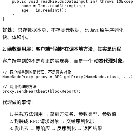
public
void
readFields
(DataInput in)
throws
 IOExcep
        name = Text.readString(in);

        age = in.readInt();

    }

}
好处：
只存数据本身，不存类元数据，比 Java 原生序列化
快、体积小。
2. 函数调用层：客户端”假装”在调本地方法，其实是远程
客户端拿到的不是真正的实现类，而是一个
动态代理对象
。
// 客户端拿到的是代理，不是真实对象
NameNodeProxy
proxy
=
 RPC.getProxy(NameNode.class, ...)
// 调用代理的方法
proxy.sendHeartbeat(blockReport);
代理做的事情：
拦截方法调用 → 拿到方法名、参数类型、参数值
封装成 RPC 请求对象 → 交给序列化层
发出去 → 等响应 → 反序列化 → 返回结果