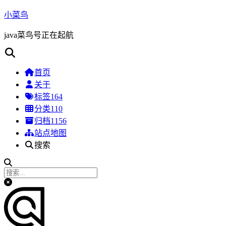
小菜鸟
java菜鸟号正在起航
首页
关于
标签
164
分类
110
归档
1156
站点地图
搜索