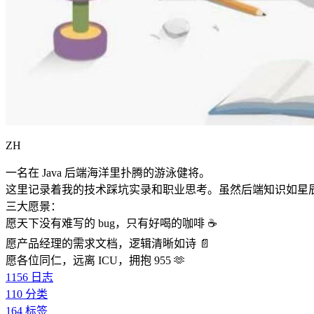
ZH
一名在 Java 后端海洋里扑腾的游泳健将。
这里记录着我的技术踩坑实录和职业思考。虽然后端知识如星
三大愿景：
愿天下没有难写的 bug，只有好喝的咖啡 ☕️
愿产品经理的需求文档，逻辑清晰如诗 📄
愿各位同仁，远离 ICU，拥抱 955 🫶
1156
日志
110
分类
164
标签