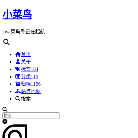
小菜鸟
java菜鸟号正在起航
首页
关于
标签
164
分类
110
归档
1156
站点地图
搜索