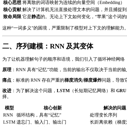
核心思想
将离散的词语映射为连续的向量空间（Embedding）
核心贡献
解决了计算机无法直接处理文本的问题，并且捕捉到
致命局限
它是
静态
的。无论上下文如何变化，“苹果”这个词
这种“一词多义”的困境，严重限制了模型对上下文的理解能力
二、序列建模：RNN 及其变体
为了让机器理解句子的顺序和语境，我们引入了循环神经网络
原理
：RNN 具有“记忆”功能，当前的输出不仅取决于当前
痛点
：标准的 RNN 存在严重的
梯度消失/梯度爆炸
问题，导致
改进
：为了解决这个问题，
LSTM
（长短期记忆网络）和
GRU
择。
模型
核心创新
解决的问题
RNN
循环结构，具有“记忆”
处理变长序列
LSTM
遗忘门、输入门、输出门
长距离依赖（梯度