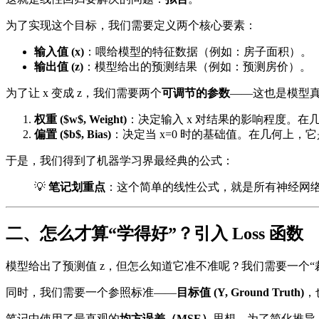
为了实现这个目标，我们需要定义两个核心要素：
输入值 (x)
：喂给模型的特征数据（例如：房子面积）。
输出值 (z)
：模型给出的预测结果（例如：预测房价）。
为了让 x 变成 z，我们需要两个
可调节的参数
——这也是模型真
权重 ($w$, Weight)
：决定输入 x 对结果的影响程度。在
偏置 ($b$, Bias)
：决定当 x=0 时的基础值。在几何上，
于是，我们得到了机器学习界最经典的公式：
💡
笔记划重点
：这个简单的线性公式，就是所有神经网
二、怎么才算“学得好”？引入 Loss 函数
模型给出了预测值 z，但怎么知道它准不准呢？我们需要一个“
同时，我们需要一个参照标准——
目标值 (Y, Ground Truth)
，
笔记中使用了最直观的
均方误差（MSE）
思想。为了简化推导