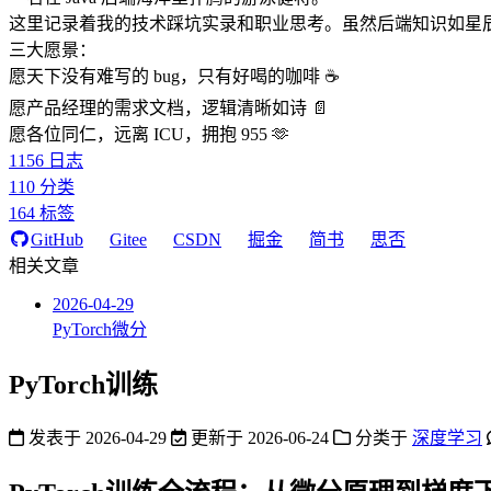
这里记录着我的技术踩坑实录和职业思考。虽然后端知识如星
三大愿景：
愿天下没有难写的 bug，只有好喝的咖啡 ☕️
愿产品经理的需求文档，逻辑清晰如诗 📄
愿各位同仁，远离 ICU，拥抱 955 🫶
1156
日志
110
分类
164
标签
GitHub
Gitee
CSDN
掘金
简书
思否
相关文章
2026-04-29
PyTorch微分
PyTorch训练
发表于
2026-04-29
更新于
2026-06-24
分类于
深度学习