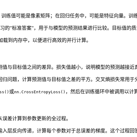
，训练值可能是像素矩阵；在回归任务中，可能是特征向量。训
习的”标准答案”，用于与模型的预测结果进行比较。目标值的
被加载到内存中，以便进行高效的并行计算。
测值与目标值之间的差异。损失值越小，说明模型的预测越接近
回归问题，计算预测值与目标值之差的平方。交叉熵损失常用于
或
，然后在训练循环中被调用以计
ss()
nn.CrossEntropyLoss()
从误差计算到参数更新的全过程。
输入层反向传递，计算每个参数对于总误差的梯度。这个过程回答