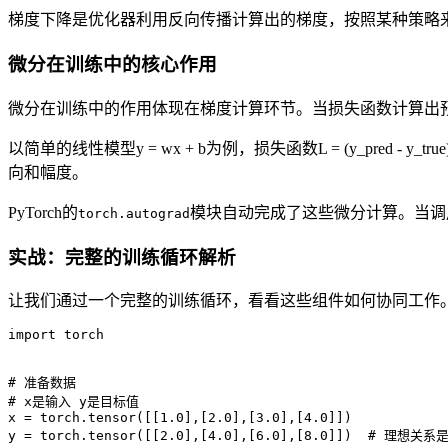
梯度下降是优化器利用反向传播计算出的梯度，按照某种策略来
微分在训练中的核心作用
微分在训练中的作用体现在梯度计算环节。当损失函数计算出
以简单的线性模型y = wx + b为例，损失函数L = (y_pre
向和幅度。
PyTorch的
模块自动完成了这些微分计算。当调
torch.autograd
实战：完整的训练循环解析
让我们通过一个完整的训练循环，看看这些组件如何协同工作
import
 torch

# 准备数据
# x是输入 y是目标值
x = torch.tensor([[
1.0
],[
2.0
],[
3.0
],[
4.0
]])

y = torch.tensor([[
2.0
],[
4.0
],[
6.0
],[
8.0
]])  
# 理想关系是 