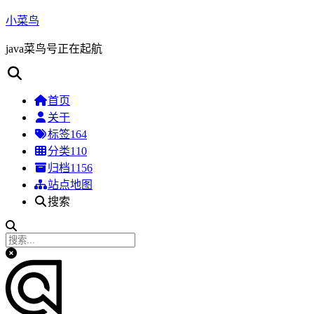
小菜鸟
java菜鸟号正在起航
首页
关于
标签
164
分类
110
归档
1156
站点地图
搜索