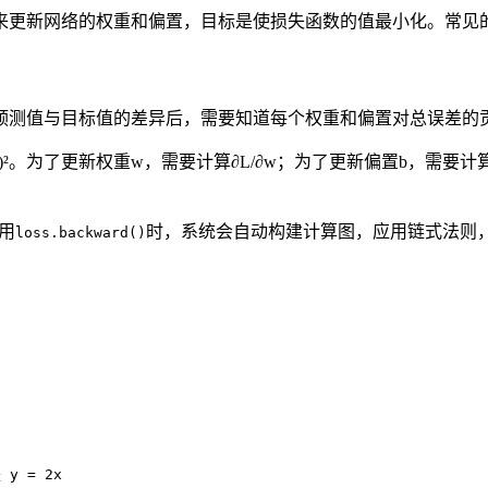
更新网络的权重和偏置，目标是使损失函数的值最小化。常见的
预测值与目标值的差异后，需要知道每个权重和偏置对总误差的
d - y_true)²。为了更新权重w，需要计算∂L/∂w；为了更新偏置
用
时，系统会自动构建计算图，应用链式法则
loss.backward()
。
y = 2x