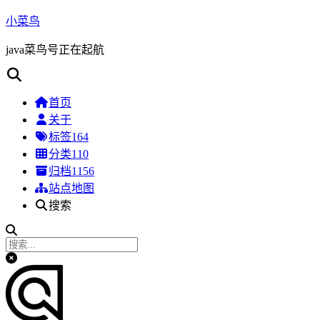
小菜鸟
java菜鸟号正在起航
首页
关于
标签
164
分类
110
归档
1156
站点地图
搜索