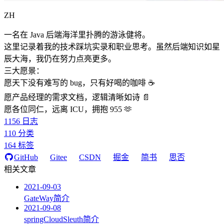
ZH
一名在 Java 后端海洋里扑腾的游泳健将。
这里记录着我的技术踩坑实录和职业思考。虽然后端知识如星
辰大海，我仍在努力点亮更多。
三大愿景：
愿天下没有难写的 bug，只有好喝的咖啡 ☕️
愿产品经理的需求文档，逻辑清晰如诗 📄
愿各位同仁，远离 ICU，拥抱 955 🫶
1156
日志
110
分类
164
标签
GitHub
Gitee
CSDN
掘金
简书
思否
相关文章
2021-09-03
GateWay简介
2021-09-08
springCloudSleuth简介